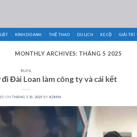
LUẬT
KINH DOANH
THỂ THAO
DU LỊCH
XE CỘ
GIẢI TRÍ
MONTHLY ARCHIVES:
THÁNG 5 2025
BLOG
đi Đài Loan làm công ty và cái kết
TED ON
THÁNG 5 31, 2025
BY
ADMIN