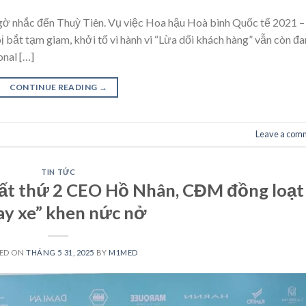
gờ nhắc đến Thuỳ Tiên. Vụ việc Hoa hậu Hoà bình Quốc tế 2021 –
bắt tạm giam, khởi tố vì hành vi “Lừa dối khách hàng” vẫn còn đ
onal […]
CONTINUE READING
→
Leave a com
TIN TỨC
hất thứ 2 CEO Hồ Nhân, CĐM đồng loạt
ay xe” khen nức nở
ED ON
THÁNG 5 31, 2025
BY
M1MED