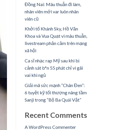
Đồng Nai: Mâu thuẫn đi làm,
nhân viên mới var luôn nhân
viên cũ
Khởi tố Khánh Sky, Hồ Văn
Khoa và Vua Quạt vì mâu thuẫn,
livestream phản cảm trên mạng
xã hội
Ca sĩ nhạc rap Mỹ sau khi bị
cảnh sát b*n 55 phát chỉ vì gãi
vai khi ngủ
Giải mã sức mạnh “Chân Đen”:
6 tuyệt kỹ tối thượng nâng tầm
Sanji trong “Bộ Ba Quái Vật”
Recent Comments
A WordPress Commenter