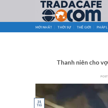
Skip
to
content
MỚI NHẤT
THỜI SỰ
THẾ GIỚI
PHÁP 
Thanh niên cho vợ 
POS
31
Th5