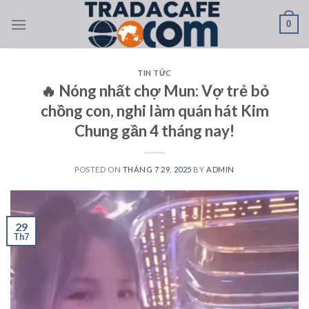
Skip
0
to
content
TIN TỨC
🔥 Nóng nhất chợ Mun: Vợ trẻ bỏ
chồng con, nghi làm quán hát Kim
Chung gần 4 tháng nay!
POSTED ON
THÁNG 7 29, 2025
BY
ADMIN
29
Th7