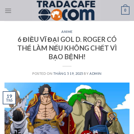
Skip
0
to
content
ANIME
6 ĐIỀU VĨ ĐẠI GOL D. ROGER CÓ
THỂ LÀM NẾU KHÔNG CHẾT VÌ
BẠO BỆNH!
POSTED ON
THÁNG 5 19, 2025
BY
ADMIN
19
Th5