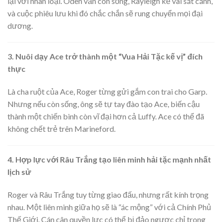
lại với nhân loại. Oden vẫn còn sống, Rayleigh kề vai sát cánh,
và cuộc phiêu lưu khi đó chắc chắn sẽ rung chuyển mọi đại
dương.
3. Nuôi dạy Ace trở thành một “Vua Hải Tặc kế vị” đích
thực
Là cha ruột của Ace, Roger từng gửi gắm con trai cho Garp.
Nhưng nếu còn sống, ông sẽ tự tay đào tạo Ace, biến cậu
thành một chiến binh còn vĩ đại hơn cả Luffy. Ace có thể đã
không chết trẻ trên Marineford.
4. Hợp lực với Râu Trắng tạo liên minh hải tặc mạnh nhất
lịch sử
Roger và Râu Trắng tuy từng giao đấu, nhưng rất kính trọng
nhau. Một liên minh giữa họ sẽ là “ác mộng” với cả Chính Phủ
Thế Giới. Cán cân quyền lực có thể bị đảo ngược chỉ trong