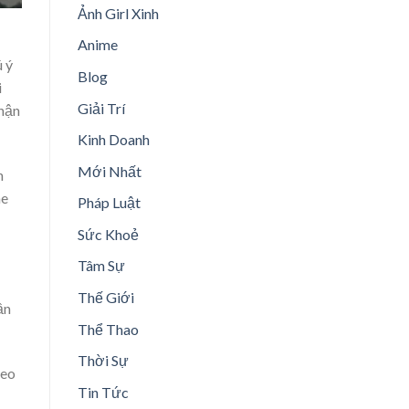
Ảnh Girl Xinh
Anime
 ý
Blog
i
Giải Trí
nhận
Kinh Doanh
Mới Nhất
h
he
Pháp Luật
Sức Khoẻ
Tâm Sự
Thế Giới
ần
Thể Thao
Thời Sự
heo
Tin Tức