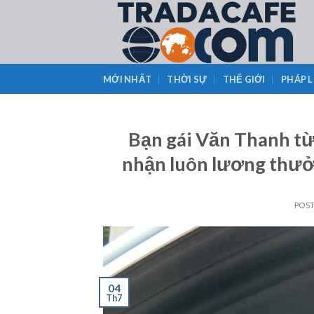
Skip
to
content
MỚI NHẤT
THỜI SỰ
THẾ GIỚI
PHÁP 
Bạn gái Văn Thanh từ
nhận luôn lương thưởn
POS
04
Th7