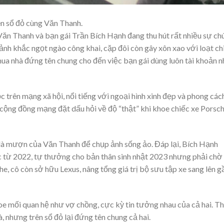
ên sổ đỏ cùng Văn Thanh.
ăn Thanh và bạn gái Trần Bích Hạnh đang thu hút rất nhiều sự chú
nh khắc ngọt ngào công khai, cặp đôi còn gây xôn xao với loạt ch
mua nhà đứng tên chung cho đến việc bạn gái dùng luôn tài khoản 
trên mạng xã hội, nổi tiếng với ngoại hình xinh đẹp và phong các
 cộng đồng mạng đặt dấu hỏi về độ “thật” khi khoe chiếc xe Porsc
ỉ là mượn của Văn Thanh để chụp ảnh sống ảo. Đáp lại, Bích Hạnh
ọc từ 2022, tự thưởng cho bản thân sinh nhật 2023 nhưng phải chờ
, cô còn sở hữu Lexus, nâng tổng giá trị bộ sưu tập xe sang lên g
 mối quan hệ như vợ chồng, cực kỳ tin tưởng nhau của cả hai. T
 nhưng trên sổ đỏ lại đứng tên chung cả hai.