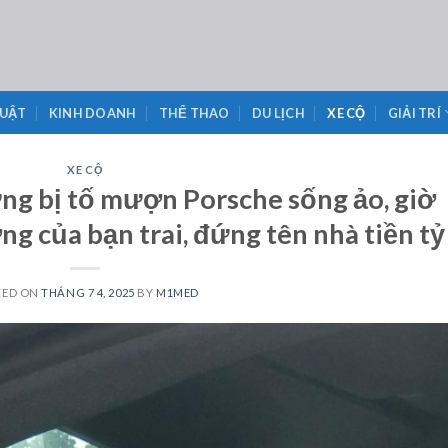
LUẬT
KINH DOANH
THỂ THAO
DU LỊCH
XE CỘ
GIẢI TRÍ
XE CỘ
ng bị tố mượn Porsche sống ảo, giờ
g của bạn trai, đứng tên nhà tiền tỷ
TED ON
THÁNG 7 4, 2025
BY
M1MED