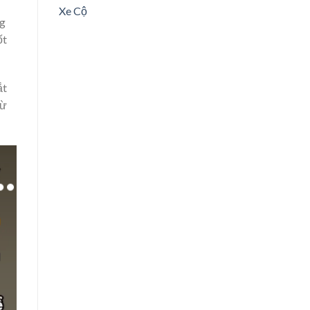
Xe Cộ
ng
ốt
ắt
từ