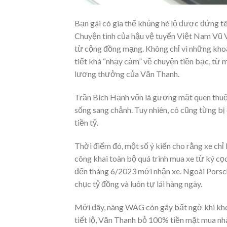
Bạn gái có gia thể khủng hé lộ được đứng t
Chuyện tình của hậu vệ tuyển Việt Nam Vũ V
từ cộng đồng mạng. Không chỉ vì những khoả
tiết khá “nhạy cảm” về chuyện tiền bạc, từ 
lương thưởng của Văn Thanh.
Trần Bích Hạnh vốn là gương mặt quen thuộc 
sống sang chảnh. Tuy nhiên, cô cũng từng bị
tiền tỷ.
Thời điểm đó, một số ý kiến cho rằng xe ch
công khai toàn bộ quá trình mua xe từ ký c
đến tháng 6/2023 mới nhận xe. Ngoài Porsche
chục tỷ đồng và luôn tự lái hàng ngày.
Mới đây, nàng WAG còn gây bất ngờ khi khoe
tiết lộ, Văn Thanh bỏ 100% tiền mặt mua nhà,