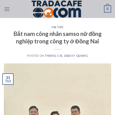
Skip
0
to
content
TIN TỨC
Bắt nam công nhân samso nữ đồng
nghiệp trong công ty ở Đồng Nai
POSTED ON
THÁNG 1 31, 2026
BY
QUANG
31
Th1