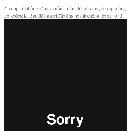
Cụ ông có phản kháng và nắm cổ áo đối phương nhưng giằng
co không lại. Sau đó người đàn ông nhanh chóng lên xe rời đi.