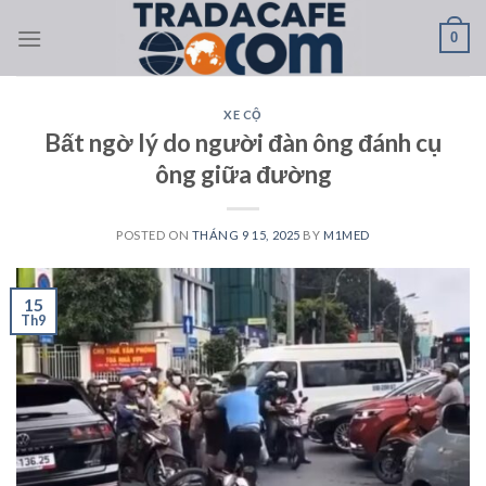
Skip
0
to
content
XE CỘ
Bất ngờ lý do người đàn ông đánh cụ
ông giữa đường
POSTED ON
THÁNG 9 15, 2025
BY
M1MED
15
Th9