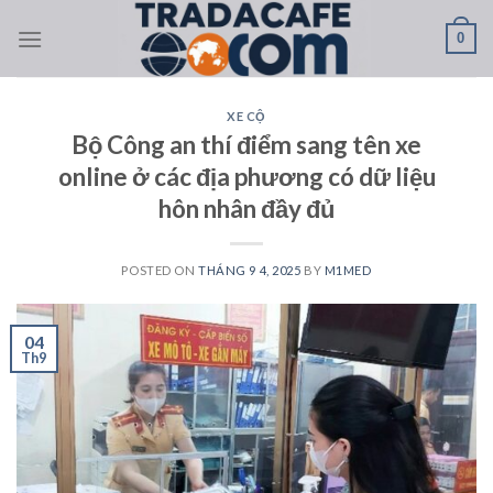
Skip
0
to
content
XE CỘ
Bộ Công an thí điểm sang tên xe
online ở các địa phương có dữ liệu
hôn nhân đầy đủ
POSTED ON
THÁNG 9 4, 2025
BY
M1MED
04
Th9