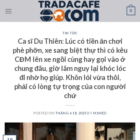
Skip
0
to
content
TIN TỨC
Ca sĩ Du Thiên: Lúc có tiền ăn chơi
phè phỡn, xe sang biệt thự thì có kêu
CĐM lên xe ngồi cùng hay gọi vào ở
chung đâu, giờ lâm nguy lại khóc lóc
đi nhờ họ giúp. Khôn lỏi vừa thôi,
phải có lòng tự trọng của con người
chứ
POSTED ON
THÁNG 6 18, 2025
BY
M1MED
18