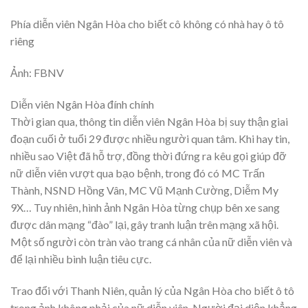
Phía diễn viên Ngân Hòa cho biết cô không có nhà hay ô tô
riêng
Ảnh: FBNV
Diễn viên Ngân Hòa đính chính
Thời gian qua, thông tin diễn viên Ngân Hòa bị suy thận giai
đoạn cuối ở tuổi 29 được nhiều người quan tâm. Khi hay tin,
nhiều sao Việt đã hỗ trợ, đồng thời đứng ra kêu gọi giúp đỡ
nữ diễn viên vượt qua bạo bệnh, trong đó có MC Trấn
Thành, NSND Hồng Vân, MC Vũ Mạnh Cường, Diễm My
9X… Tuy nhiên, hình ảnh Ngân Hòa từng chụp bên xe sang
được dân mạng “đào” lại, gây tranh luận trên mạng xã hội.
Một số người còn tràn vào trang cá nhân của nữ diễn viên và
để lại nhiều bình luận tiêu cực.
Trao đổi với Thanh Niên, quản lý của Ngân Hòa cho biết ô tô
trong ảnh không phải của nữ diễn viên. Người đại diện khẳng