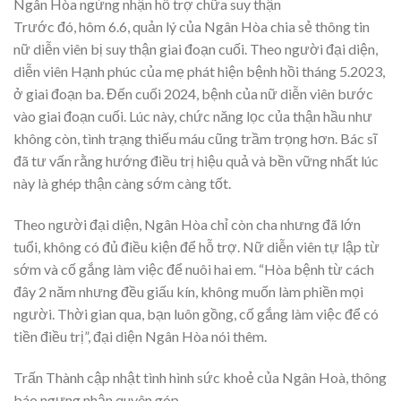
Ngân Hòa ngừng nhận hỗ trợ chữa suy thận
Trước đó, hôm 6.6, quản lý của Ngân Hòa chia sẻ thông tin
nữ diễn viên bị suy thận giai đoạn cuối. Theo người đại diện,
diễn viên Hạnh phúc của mẹ phát hiện bệnh hồi tháng 5.2023,
ở giai đoạn ba. Đến cuối 2024, bệnh của nữ diễn viên bước
vào giai đoạn cuối. Lúc này, chức năng lọc của thận hầu như
không còn, tình trạng thiếu máu cũng trầm trọng hơn. Bác sĩ
đã tư vấn rằng hướng điều trị hiệu quả và bền vững nhất lúc
này là ghép thận càng sớm càng tốt.
Theo người đại diện, Ngân Hòa chỉ còn cha nhưng đã lớn
tuổi, không có đủ điều kiện để hỗ trợ. Nữ diễn viên tự lập từ
sớm và cố gắng làm việc để nuôi hai em. “Hòa bệnh từ cách
đây 2 năm nhưng đều giấu kín, không muốn làm phiền mọi
người. Thời gian qua, bạn luôn gồng, cố gắng làm việc để có
tiền điều trị”, đại diện Ngân Hòa nói thêm.
Trấn Thành cập nhật tình hình sức khoẻ của Ngân Hoà, thông
báo ngưng nhận quyên góp