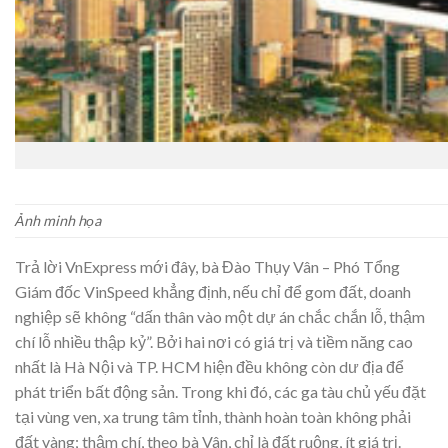
Ảnh minh họa
Trả lời VnExpress mới đây, bà Đào Thụy Vân – Phó Tổng
Giám đốc VinSpeed khẳng định, nếu chỉ để gom đất, doanh
nghiệp sẽ không “dấn thân vào một dự án chắc chắn lỗ, thậm
chí lỗ nhiều thập kỷ”. Bởi hai nơi có giá trị và tiềm năng cao
nhất là Hà Nội và TP. HCM hiện đều không còn dư địa để
phát triển bất động sản. Trong khi đó, các ga tàu chủ yếu đặt
tại vùng ven, xa trung tâm tỉnh, thành hoàn toàn không phải
đất vàng; thậm chí, theo bà Vân, chỉ là đất ruộng, ít giá trị.