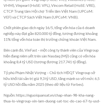
VHM), Vinpearl (HoSE: VPL), Vincom Retail (HoSE: VRE),
CTCP Trung tâm Hội chợ Triển lãm Việt Nam (UPCoM:
VEF) và CTCP Sách Việt Nam (UPCoM: VNB).
Chốt phiên giao dịch ngày 16/5, tổng vốn hóa của 6 doanh
nghiệp này đạt gần 820.000 tỷ đồng, tương đương khoảng
11% tổng vốn hóa toàn thị trường chứng khoán Việt Nam.
Bên cạnh đó, VinFast – một công ty thành viên của Vingroup
hiện đang niêm yết trên sàn Nasdaq (Mỹ) cũng có vốn hóa
khoảng 8,4 tỷ USD (tương đương 217.741 tỷ đồng).
Tỷ phú Phạm Nhật Vượng – Chủ tịch HĐQT Vingroup sở
hữu khối tài sản trị giá 9,3 tỷ USD, tăng mạnh so với mức 6,5
tỷ USD hồi đầu năm 2025 (theo dữ liệu từ Forbes).
Nguồn: https://nguoiquansat.vn/chap-nhan-98-kha-nang-
thua-lo-vingroup-xin-lam-duong-sat-toc-do-cao-67-ty-usd-