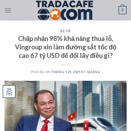
Skip
0
to
content
XE CỘ
Chấp nhận 98% khả năng thua lỗ,
Vingroup xin làm đường sắt tốc độ
cao 67 tỷ USD để đổi lấy điều gì?
POSTED ON
THÁNG 5 25, 2025
BY
QUANG
25
Th5