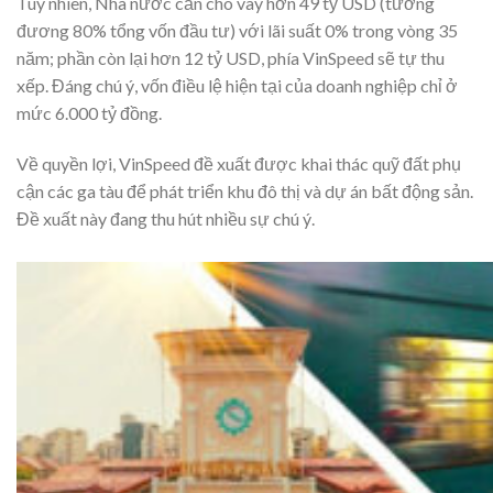
Tuy nhiên, Nhà nước cần cho vay hơn 49 tỷ USD (tương
đương 80% tổng vốn đầu tư) với lãi suất 0% trong vòng 35
năm; phần còn lại hơn 12 tỷ USD, phía VinSpeed sẽ tự thu
xếp. Đáng chú ý, vốn điều lệ hiện tại của doanh nghiệp chỉ ở
mức 6.000 tỷ đồng.
Về quyền lợi, VinSpeed đề xuất được khai thác quỹ đất phụ
cận các ga tàu để phát triển khu đô thị và dự án bất động sản.
Đề xuất này đang thu hút nhiều sự chú ý.