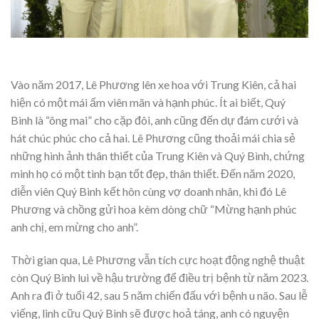
Vào năm 2017, Lê Phương lên xe hoa với Trung Kiên, cả hai
hiện có một mái ấm viên mãn và hạnh phúc. Ít ai biết, Quý
Bình là “ông mai” cho cặp đôi, anh cũng đến dự đám cưới và
hát chúc phúc cho cả hai. Lê Phương cũng thoải mái chia sẻ
những hình ảnh thân thiết của Trung Kiên và Quý Bình, chứng
minh họ có một tình bạn tốt đẹp, thân thiết. Đến năm 2020,
diễn viên Quý Bình kết hôn cùng vợ doanh nhân, khi đó Lê
Phương và chồng gửi hoa kèm dòng chữ “Mừng hạnh phúc
anh chị, em mừng cho anh”.
Thời gian qua, Lê Phương vẫn tích cực hoạt động nghệ thuật
còn Quý Bình lui về hậu trường để điều trị bệnh từ năm 2023.
Anh ra đi ở tuổi 42, sau 5 năm chiến đấu với bệnh u não. Sau lễ
viếng, linh cữu Quý Bình sẽ được hoả táng, anh có nguyện