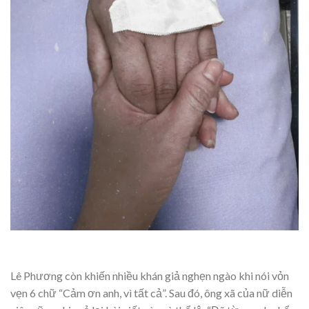
Lê Phương còn khiến nhiều khán giả nghẹn ngào khi nói vỏn
vẹn 6 chữ “Cảm ơn anh, vì tất cả”. Sau đó, ông xã của nữ diễn