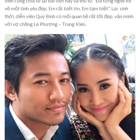
viên cũng chia sẻ lại bài viết này và thổ lộ: “Đã từng nghe kể
về một tình yêu đẹp. Em rất biết ơn. Em tạm biệt”. Lúc sinh
thời, diễn viên Quý Bình có mối quan hệ rất tốt đẹp, văn minh
với vợ chồng Lê Phương – Trung Kiên.