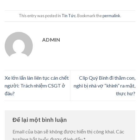
This entry was posted in
Tin Tức
. Bookmark the
permalink
.
ADMIN
Xe lớn lấn làn liên tục cán chết
Clip Quý Bình đi thăm con,
người: Trách nhiệm CSGT ở
nghi bị nhà vợ “khinh” ra mặt,
đâu?
thực hư?
Để lại một bình luận
Email của bạn sẽ không được hiển thị công khai.
Các
trường bắt buộc được đánh dấu
*