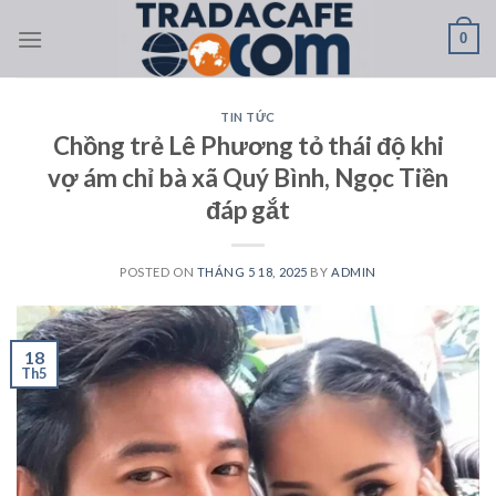
Skip
0
to
content
TIN TỨC
Chồng trẻ Lê Phương tỏ thái độ khi
vợ ám chỉ bà xã Quý Bình, Ngọc Tiền
đáp gắt
POSTED ON
THÁNG 5 18, 2025
BY
ADMIN
18
Th5