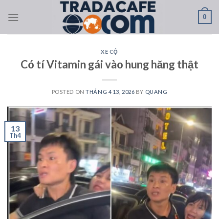
Skip
0
to
content
XE CỘ
Có tí Vitamin gái vào hung hăng thật
POSTED ON
THÁNG 4 13, 2026
BY
QUANG
13
Th4