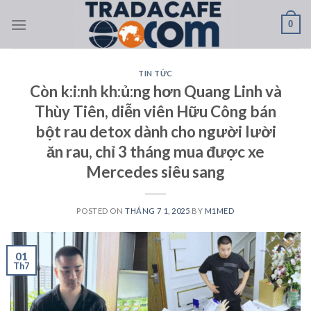
Skip
0
to
content
TIN TỨC
Còn k:i:nh kh:ủ:ng hơn Quang Linh và
Thùy Tiên, diễn viên Hữu Công bán
bột rau detox dành cho người lười
ăn rau, chỉ 3 tháng mua được xe
Mercedes siêu sang
POSTED ON
THÁNG 7 1, 2025
BY
M1MED
01
Th7