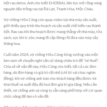
bột rau detox. Anh cho biết EHERBAL liên tục mở rộng vùng
nguyên liệu trồng rau tại Đà Lạt, Thanh Hóa, Mộc Châu.
Vợ chồng Hữu Công còn quay video tại nhà máy sản xuất,
giới thiệu quy trình thu hoạch và sản xuất chế biến rau thành
bột. Rau sau khi thu hoạch được mang thẳng về nhà máy, rửa
sạch, sục khí ô-zôn, mang đi cấp đông rồi đưa vào máy sấy
thăng hoa.
Cuối năm 2024, vợ chồng Hữu Công từng vướng vào một
lùm xùm về chuyện nghi vấn sử dụng chiêu trò để “né thuế”.
Chia sẻ về vấn đề này, Hữu Công cho biết, tất cả các đơn
hàng, dù đơn hàng có giá trị rất nhỏ (chỉ từ vài chục nghìn
đồng), khi vợ chồng anh bán cho khách hàng đều được kê
khai thuế và xuất đầy đủ hoá đơn giá trị gia tăng. Nếu cần
thiết, vợ chồng anh và công ty sẵn sàng phối hợp với cơ quan
chức năng để làm rõ vấn đề.