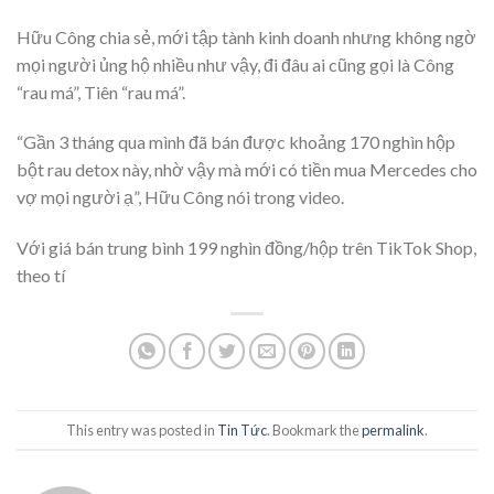
Hữu Công chia sẻ, mới tập tành kinh doanh nhưng không ngờ
mọi người ủng hộ nhiều như vậy, đi đâu ai cũng gọi là Công
“rau má”, Tiên “rau má”.
“Gần 3 tháng qua mình đã bán được khoảng 170 nghìn hộp
bột rau detox này, nhờ vậy mà mới có tiền mua Mercedes cho
vợ mọi người ạ”, Hữu Công nói trong video.
Với giá bán trung bình 199 nghìn đồng/hộp trên TikTok Shop,
theo tí
This entry was posted in
Tin Tức
. Bookmark the
permalink
.