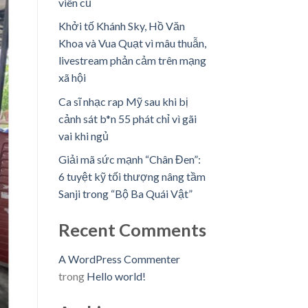
viên cũ
Khởi tố Khánh Sky, Hồ Văn
Khoa và Vua Quạt vì mâu thuẫn,
livestream phản cảm trên mạng
xã hội
Ca sĩ nhạc rap Mỹ sau khi bị
cảnh sát b*n 55 phát chỉ vì gãi
vai khi ngủ
Giải mã sức mạnh “Chân Đen”:
6 tuyệt kỹ tối thượng nâng tầm
Sanji trong “Bộ Ba Quái Vật”
Recent Comments
A WordPress Commenter
trong
Hello world!