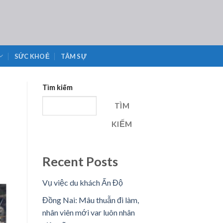
SỨC KHOẺ
TÂM SỰ
Tìm kiếm
TÌM
KIẾM
Recent Posts
Vụ việc du khách Ấn Độ
Đồng Nai: Mâu thuẫn đi làm,
nhân viên mới var luôn nhân