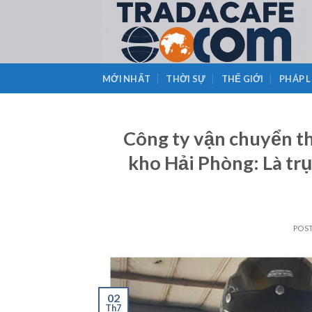
Skip
to
content
MỚI NHẤT
THỜI SỰ
THẾ GIỚI
PHÁP 
Công ty vận chuyển th
kho Hải Phòng: Là trụ
POS
02
Th7