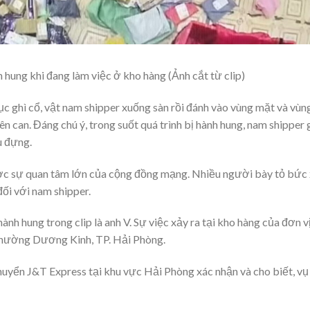
 hung khi đang làm việc ở kho hàng (Ảnh cắt từ clip)
ục ghì cổ, vật nam shipper xuống sàn rồi đánh vào vùng mặt và vùn
 can. Đáng chú ý, trong suốt quá trình bị hành hung, nam shipper
u đựng.
ược sự quan tâm lớn của cộng đồng mạng. Nhiều người bày tỏ bức
ối với nam shipper.
ành hung trong clip là anh V. Sự việc xảy ra tại kho hàng của đơn v
phường Dương Kinh, TP. Hải Phòng.
 chuyển J&T Express tại khu vực Hải Phòng xác nhận và cho biết, vụ