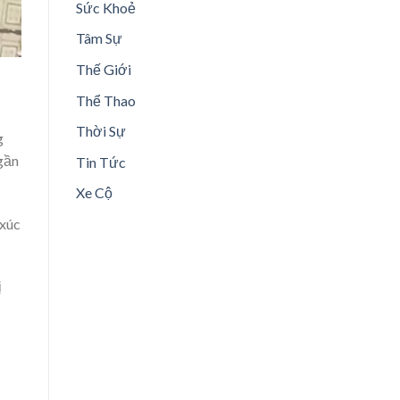
Sức Khoẻ
Tâm Sự
Thế Giới
Thể Thao
Thời Sự
g
 gần
Tin Tức
Xe Cộ
 xúc
ị