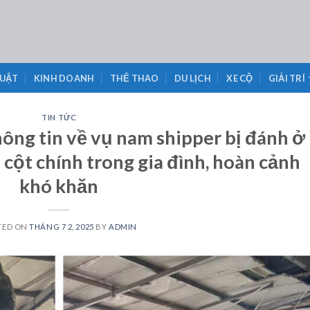
LUẬT
KINH DOANH
THỂ THAO
DU LỊCH
XE CỘ
GIẢI TRÍ
TIN TỨC
ông tin về vụ nam shipper bị đánh ở
 cột chính trong gia đình, hoàn cảnh
khó khăn
TED ON
THÁNG 7 2, 2025
BY
ADMIN