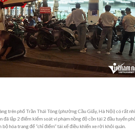
àng trên phố Trần Thái Tông (phường Cầu Giấy, Hà Nội) có rất nh
n đã lập 2 điểm kiểm soát vi phạm nồng độ cồn tại 2 đầu tuyến ph
bộ hóa trang để “chỉ điểm” tài xế điều khiển xe rời khỏi quán.