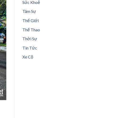
Sức Khoẻ
Tâm Sự
Thế Giới
Thể Thao
Thời Sự
Tin Tức
Xe Cộ