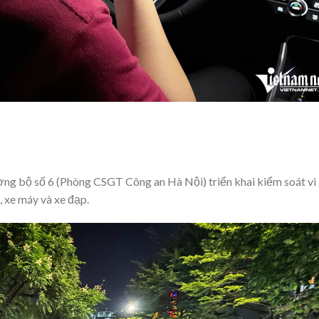
ng bộ số 6 (Phòng CSGT Công an Hà Nội) triển khai kiểm soát vi
 xe máy và xe đạp.