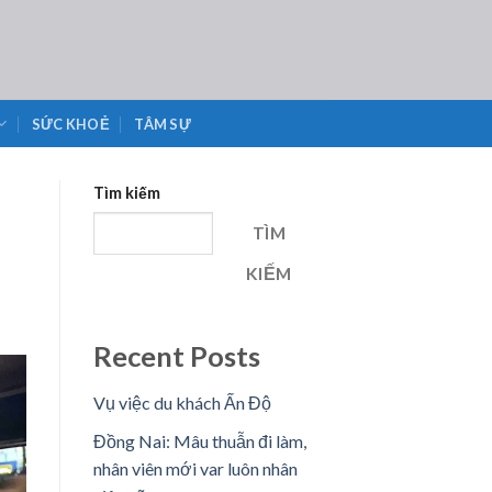
SỨC KHOẺ
TÂM SỰ
Tìm kiếm
TÌM
KIẾM
Recent Posts
Vụ việc du khách Ấn Độ
Đồng Nai: Mâu thuẫn đi làm,
nhân viên mới var luôn nhân