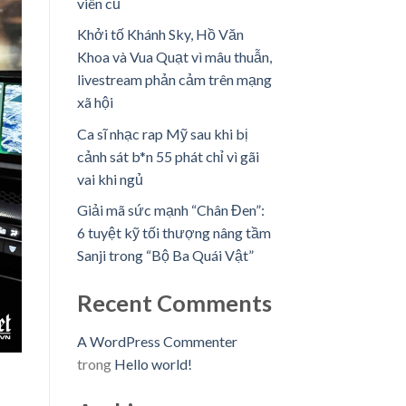
viên cũ
Khởi tố Khánh Sky, Hồ Văn
Khoa và Vua Quạt vì mâu thuẫn,
livestream phản cảm trên mạng
xã hội
Ca sĩ nhạc rap Mỹ sau khi bị
cảnh sát b*n 55 phát chỉ vì gãi
vai khi ngủ
Giải mã sức mạnh “Chân Đen”:
6 tuyệt kỹ tối thượng nâng tầm
Sanji trong “Bộ Ba Quái Vật”
Recent Comments
A WordPress Commenter
trong
Hello world!
T