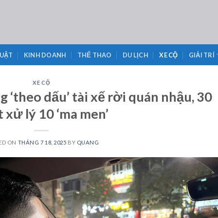
LUẬT
KINH DOANH
THỂ THAO
DU LỊCH
XE CỘ
GIẢI TRÍ
XE CỘ
 ‘theo dấu’ tài xế rời quán nhậu, 30
 xử lý 10 ‘ma men’
ED ON
THÁNG 7 18, 2025
BY
QUANG