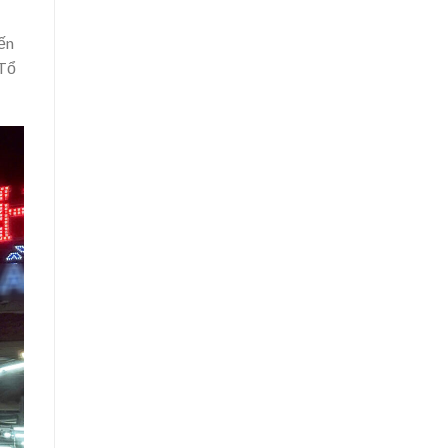
ến
 Tổ