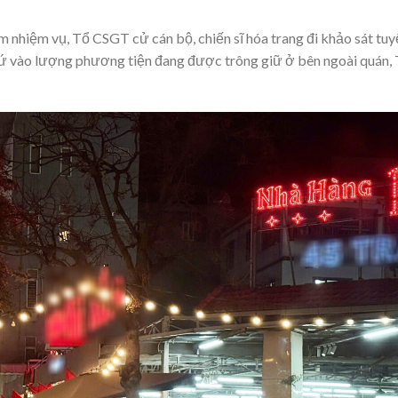
 nhiệm vụ, Tổ CSGT cử cán bộ, chiến sĩ hóa trang đi khảo sát tuy
ứ vào lượng phương tiện đang được trông giữ ở bên ngoài quán,