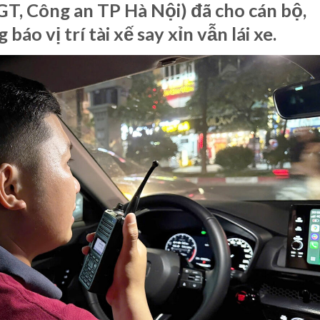
T, Công an TP Hà Nội) đã cho cán bộ,
báo vị trí tài xế say xỉn vẫn lái xe.