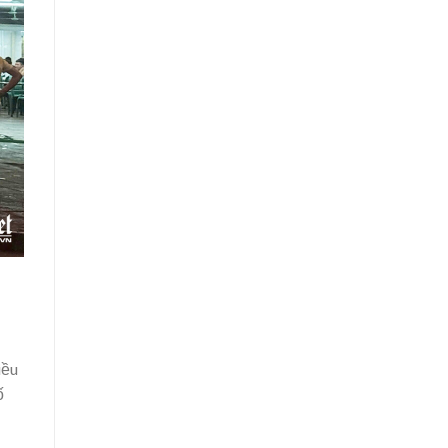
iều
ố