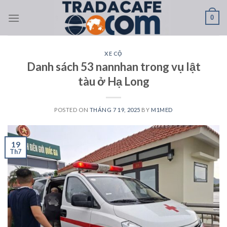
Skip
0
to
content
XE CỘ
Danh sách 53 nannhan trong vụ lật
tàu ở Hạ Long
POSTED ON
THÁNG 7 19, 2025
BY
M1MED
19
Th7