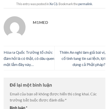
This entry was posted in
Xe Cộ
. Bookmark the
permalink
.
M1MED
Hóa ra Quốc Trường tổ chức
Thiên An nghi làm giả bài vị,
đám hỏi là có thật, cô dâu quen
cố tình tung tin sai lệch, lợi
mặt lắm đây này…
dụng cả Phật pháp?
Để lại một bình luận
Email của bạn sẽ không được hiển thị công khai.
Các
trường bắt buộc được đánh dấu
*
Bình luận
*