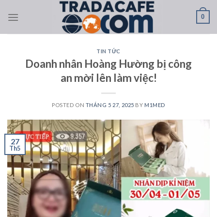
Skip
0
to
content
TIN TỨC
Doanh nhân Hoàng Hường bị công
an mời lên làm việc!
POSTED ON
THÁNG 5 27, 2025
BY
M1MED
27
Th5