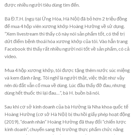
được nhiều người tiêu dùng tìm đến.
Bà Đ.T.H. (ngụ tại Ứng Hòa, Hà Nội) đã bỏ hơn 2 triệu đồng
để mua 4 hộp viên xương khớp Hoàng Hường về sử dụng.
“Xem livestream thì thấy cô này nói sản phẩm tốt, có thể trị
dứt điểm bệnh thoái hóa xương khớp của tôi. Vào hẳn trang
Facebook thì thấy rất nhiều người nói tốt về sản phẩm, có cả
video.
Mua 4 hộp xương khớp, tôi được tặng thêm nước súc miệng
và kem đánh răng. Tôi nghĩ là người thật, việc thật như vậy
nên dù đắt vẫn cố mua về dùng. Lúc đầu thấy đỡ đau, nhưng
dùng hết thuốc thì lại đau…”, bà H. buồn bã nói.
Sau khi cơ sở kinh doanh của bà Hường là Nha khoa quốc tế
Hoàng Hường (cơ sở Hà Nội) bị thu hồi giấy phép hoạt động
(2019), “doanh nhân” Hoàng Hường đã thay đổi “chiến lược
kinh doanh”, chuyển sang thị trường thực phẩm chức năng