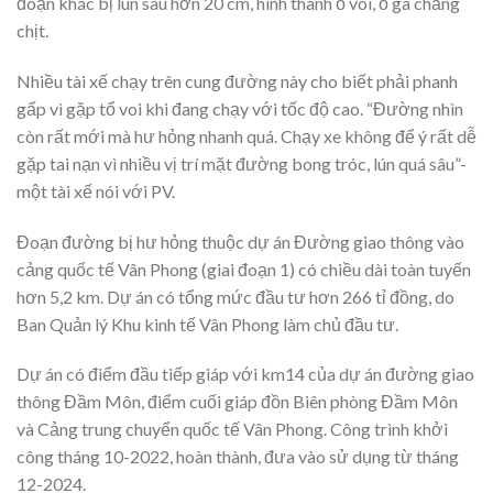
đoạn khác bị lún sâu hơn 20 cm, hình thành ổ voi, ổ gà chằng
chịt.
Nhiều tài xế chạy trên cung đường này cho biết phải phanh
gấp vì gặp tổ voi khi đang chạy với tốc độ cao. “Đường nhìn
còn rất mới mà hư hỏng nhanh quá. Chạy xe không để ý rất dễ
gặp tai nạn vì nhiều vị trí mặt đường bong tróc, lún quá sâu”-
một tài xế nói với PV.
Đoạn đường bị hư hỏng thuộc dự án Đường giao thông vào
cảng quốc tế Vân Phong (giai đoạn 1) có chiều dài toàn tuyến
hơn 5,2 km. Dự án có tổng mức đầu tư hơn 266 tỉ đồng, do
Ban Quản lý Khu kinh tế Vân Phong làm chủ đầu tư.
Dự án có điểm đầu tiếp giáp với km14 của dự án đường giao
thông Đầm Môn, điểm cuối giáp đồn Biên phòng Đầm Môn
và Cảng trung chuyển quốc tế Vân Phong. Công trình khởi
công tháng 10-2022, hoàn thành, đưa vào sử dụng từ tháng
12-2024.