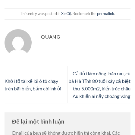
This entry was posted in
Xe Cộ
. Bookmark the
permalink
.
QUANG
Cả đời làm nông, bán rau, cụ
Khởi tố tài xế lái ô tô chạy
bà Hà Tĩnh 80 tuổi xây cả biệt
trên bãi biển, bấm còi inh ỏi
thự 5.000m2, kiến trúc châu
Âu khiến ai nấy choáng váng
Để lại một bình luận
Email của bạn sẽ không được hiển thị công khai.
Các