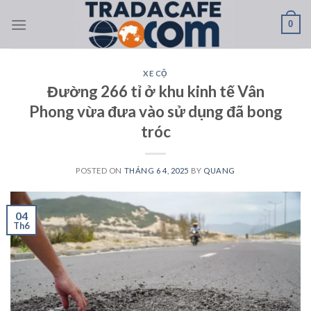
Skip
0
to
content
XE CỘ
Đường 266 tỉ ở khu kinh tế Vân
Phong vừa đưa vào sử dụng đã bong
tróc
POSTED ON
THÁNG 6 4, 2025
BY
QUANG
04
Th6