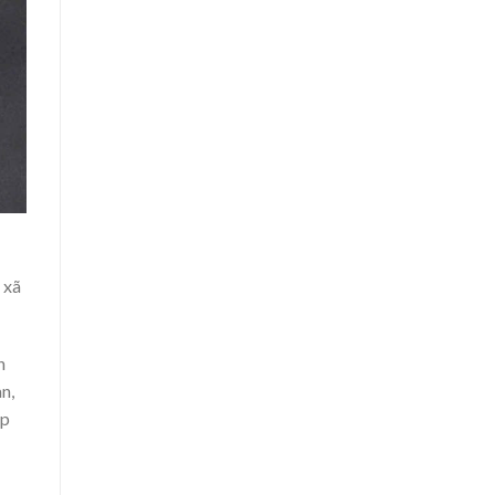
 xã
n
n,
ấp