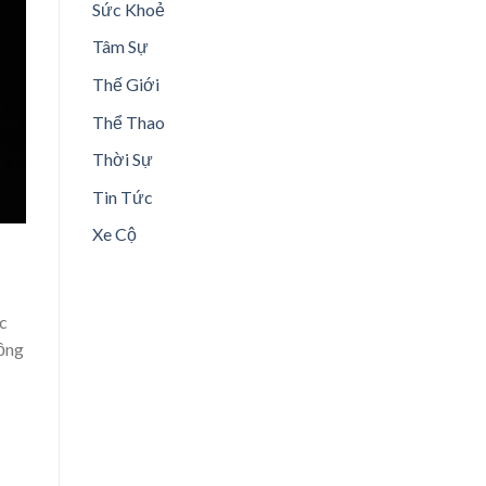
Sức Khoẻ
Tâm Sự
Thế Giới
Thể Thao
Thời Sự
Tin Tức
Xe Cộ
ộc
đồng