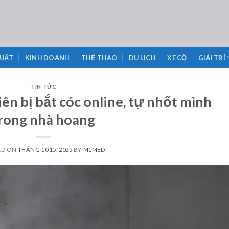
LUẬT
KINH DOANH
THỂ THAO
DU LỊCH
XE CỘ
GIẢI TRÍ
TIN TỨC
ên bị bắt cóc online, tự nhốt mình
rong nhà hoang
ED ON
THÁNG 10 15, 2025
BY
M1MED