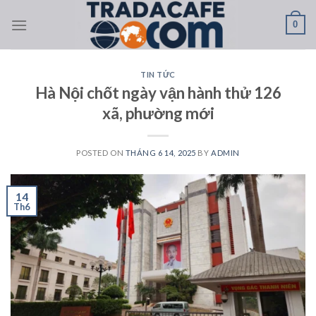
Skip
0
to
content
TIN TỨC
Hà Nội chốt ngày vận hành thử 126
xã, phường mới
POSTED ON
THÁNG 6 14, 2025
BY
ADMIN
14
Th6