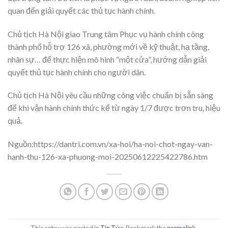
quan đến giải quyết các thủ tục hành chính.
Chủ tịch Hà Nội giao Trung tâm Phục vụ hành chính công
thành phố hỗ trợ 126 xã, phường mới về kỹ thuật, hạ tầng,
nhân sự… để thực hiện mô hình “một cửa”, hướng dẫn giải
quyết thủ tục hành chính cho người dân.
Chủ tịch Hà Nội yêu cầu những công việc chuẩn bị sẵn sàng
để khi vận hành chính thức kể từ ngày 1/7 được trơn tru, hiệu
quả.
Nguồn:https://dantri.com.vn/xa-hoi/ha-noi-chot-ngay-van-
hanh-thu-126-xa-phuong-moi-20250612225422786.htm
This entry was posted in
Tin Tức
. Bookmark the
permalink
.