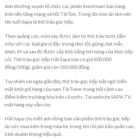
Anh thường xuyên tổ chức các phiên livestream bán hàng
trên nền tảng mạng xã hội TikTok. Trong đó món ăn làm nên
tên tuổi Sapa là thịt trâu gác bếp.
Theo quảng cáo, món này được làm từ thịt trâu tươi, tẩm
ướp với các loại gia vị đặc trưng như tỏi, gừng, hạt mắc
khén, ớt và sau đó được sấy khô bằng hơi nóng của khói bếp
củi. Thịt trâu gác bếp Hải Sapa bán có giá 600.000
đồng/500gr, giảm giá còn 500.000 đồng.
Tuy nhiên vài ngày gần đây, thịt trâu gác bếp bất ngờ biến
mất khỏi giỏ hàng của nam TikToker trong bối cảnh cao
điểm kiểm tra hàng hóa trên cả nước. Tại website SAPA TV,
mặt hàng này vẫn còn.
Hải Sapa cho biết anh dừng bán sản phẩm thịt trâu gác bếp
do sức mua kém trong mùa hè, trong khi chi phí bảo quản cao,
kinh doanh không hiệu quả.