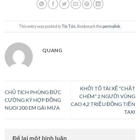
This entry was posted in
Tin Tức
. Bookmark the
permalink
.
QUANG
KHỞI TỐ TÀI XẾ “CHẶT
CHỦ TỊCH PHÙNG ĐỨC
CHÉM” 2 NGƯỜI VÙNG
CƯỜNG KÝ HỢP ĐỒNG
CAO 4,2 TRIỆU ĐỒNG TIỀN
NUOI 200 EM GÁI MƯA
TAXI
Để lại một bình luận