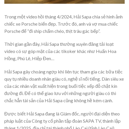
Trong một video hồi tháng 4/2024, Hải Sapa chia sẻ hình ảnh
chiếc xe Porsche biển đẹp. Trước đó, anh và vợ mua chiếc
Porsche để “đi ship chẩm chéo, thịt trâu gác bếp”.
Thời gian gần đây, Hải Sapa thường xuyên đăng tải loạt
video có sự góp mặt của các tikoker khác như Huấn Hoa
Hồng, Phú Lê, Hiệp Đen…
Hải Sapa gây choáng ngợp khi liên tục tham gia các bữa tiệc
quy tụ nhiều doanh nhân giàu có, nghệ sĩ nổi tiếng. Dàn siêu xe
của các nhân vật xuất hiện trong buổi tiệc xếp đỗ chật kín
đường đi. Để có thể giao lưu với những người giàu có thì
chắc hẳn tài sản của Hải Sapa cũng không hề kém cạnh.
Được biết Hải Sapa đang là Giám đốc, người đại diện theo
pháp luật của Công ty cổ phần tập đoàn SAPA TV, thành lập
tháng 1/2025, địa chỉ tại thành phố Lào Cai (tỉnh Lào Cai).