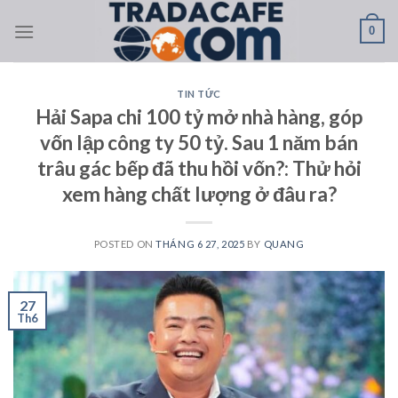
Skip
0
to
content
TIN TỨC
Hải Sapa chi 100 tỷ mở nhà hàng, góp
vốn lập công ty 50 tỷ. Sau 1 năm bán
trâu gác bếp đã thu hồi vốn?: Thử hỏi
xem hàng chất lượng ở đâu ra?
POSTED ON
THÁNG 6 27, 2025
BY
QUANG
27
Th6