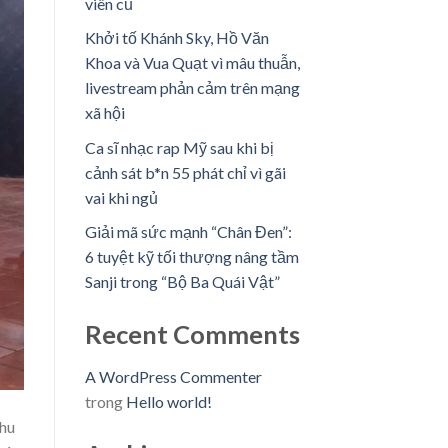
viên cũ
Khởi tố Khánh Sky, Hồ Văn
Khoa và Vua Quạt vì mâu thuẫn,
livestream phản cảm trên mạng
xã hội
Ca sĩ nhạc rap Mỹ sau khi bị
cảnh sát b*n 55 phát chỉ vì gãi
vai khi ngủ
Giải mã sức mạnh “Chân Đen”:
6 tuyệt kỹ tối thượng nâng tầm
Sanji trong “Bộ Ba Quái Vật”
Recent Comments
A WordPress Commenter
trong
Hello world!
thu