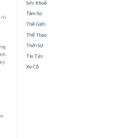
Sức Khoẻ
Tâm Sự
 rõ
Thế Giới
Thể Thao
Thời Sự
ơng
inh
Tin Tức
 kỳ
Xe Cộ
ao