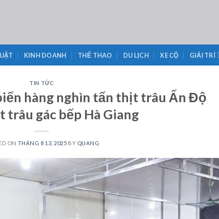
LUẬT
KINH DOANH
THỂ THAO
DU LỊCH
XE CỘ
GIẢI TRÍ
TIN TỨC
iến hàng nghìn tấn thịt trâu Ấn Độ
t trâu gác bếp Hà Giang
ED ON
THÁNG 8 13, 2025
BY
QUANG