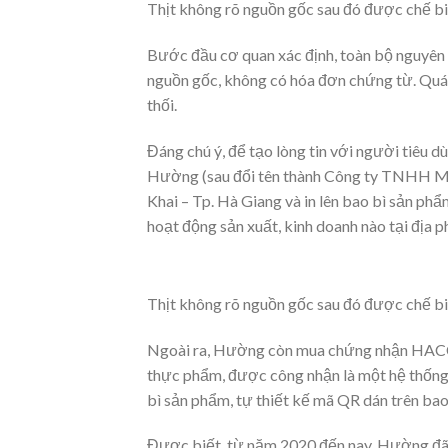
Thịt không rõ nguồn gốc sau đó được chế biế
Bước đầu cơ quan xác định, toàn bộ nguyên l
nguồn gốc, không có hóa đơn chứng từ. Quá t
thối.
Đáng chú ý, để tạo lòng tin với người tiê
Hường (sau đổi tên thành Công ty TNHH MT
Khai – Tp. Hà Giang và in lên bao bì sản p
hoạt động sản xuất, kinh doanh nào tại địa 
Thịt không rõ nguồn gốc sau đó được chế biế
Ngoài ra, Hường còn mua chứng nhận HACCP 
thực phẩm, được công nhận là một hệ thống q
bì sản phẩm, tự thiết kế mã QR dán trên ba
Được biết, từ năm 2020 đến nay, Hường đã 