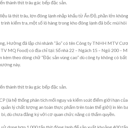
n thành thịt trâu gác bếp đặc sản.
iệu là thịt trâu, lợn đông lạnh nhập khẩu từ Ấn Độ, phần lớn không
rình kiểm tra, một số lô hàng trong kho đông lạnh đã bốc mùi hôi
u dùng, Hường đã lập chi nhánh “ảo” có tên Công ty TNHH MTV Cư
V MQ Food) có địa chỉ tại: Số nhà 22 – Ngách 15 – Ngõ 200 – M
hẩm kèm theo dòng chữ “Đặc sản vùng cao” dù công ty không có bất
phương này.
n thành thịt trâu gác bếp đặc sản.
(là hệ thống phân tích mối nguy và kiểm soát điểm giới hạn của
uản lý chất lượng an toàn thực phẩm trên toàn thế giới) in lên b
o bì, dù chưa đăng ký với cơ quan chức năng có thẩm quyền.
sử dụng hơn 1.000 tấn thịt đông lạnh để sản xuất khoảng 400 tấn