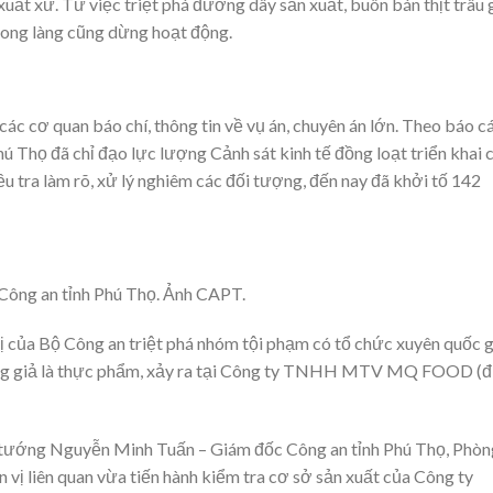
xuất xứ. Từ việc triệt phá đường dây sản xuất, buôn bán thịt trâu 
rong làng cũng dừng hoạt động.
ác cơ quan báo chí, thông tin về vụ án, chuyên án lớn. Theo báo c
ú Thọ đã chỉ đạo lực lượng Cảnh sát kinh tế đồng loạt triển khai 
ều tra làm rõ, xử lý nghiêm các đối tượng, đến nay đã khởi tố 142
ông an tỉnh Phú Thọ. Ảnh CAPT.
vị của Bộ Công an triệt phá nhóm tội phạm có tổ chức xuyên quốc g
hàng giả là thực phẩm, xảy ra tại Công ty TNHH MTV MQ FOOD (đ
ếu tướng Nguyễn Minh Tuấn – Giám đốc Công an tỉnh Phú Thọ, Phòn
ơn vị liên quan vừa tiến hành kiểm tra cơ sở sản xuất của Công ty