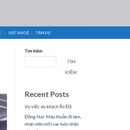
SỨC KHOẺ
TÂM SỰ
Tìm kiếm
TÌM
KIẾM
Recent Posts
Vụ việc du khách Ấn Độ
Đồng Nai: Mâu thuẫn đi làm,
nhân viên mới var luôn nhân