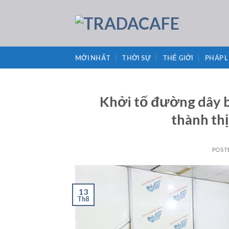
Skip
to
content
MỚI NHẤT
THỜI SỰ
THẾ GIỚI
PHÁP 
Khởi tố đường dây b
thành thị
POST
13
Th8