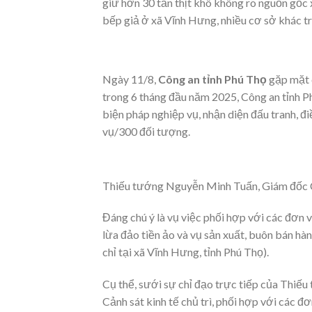
giữ hơn 30 tấn thịt khô không rõ nguồn gốc 
bếp giả ở xã Vĩnh Hưng, nhiều cơ sở khác t
Ngày 11/8,
Công an tỉnh Phú Thọ
gặp mặt c
trong 6 tháng đầu năm 2025, Công an tỉnh Ph
biện pháp nghiệp vụ, nhận diện đấu tranh, đi
vụ/300 đối tượng.
Thiếu tướng Nguyễn Minh Tuấn, Giám đốc C
Đáng chú ý là vụ việc phối hợp với các đơn 
lừa đảo tiền ảo và vụ sản xuất, buôn bán 
chỉ tại xã Vĩnh Hưng, tỉnh Phú Thọ).
Cụ thể, sưới sự chỉ đạo trực tiếp của Thi
Cảnh sát kinh tế chủ trì, phối hợp với các đ