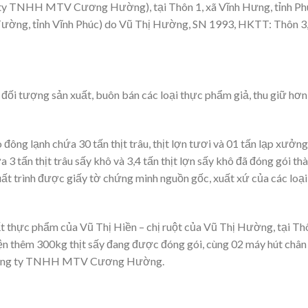
 TNHH MTV Cương Hường), tại Thôn 1, xã Vĩnh Hưng, tỉnh Ph
Tường, tỉnh Vĩnh Phúc) do Vũ Thị Hường, SN 1993, HKTT: Thôn 3,
đối tượng sản xuất, buôn bán các loại thực phẩm giả, thu giữ hơn
 đông lạnh chứa 30 tấn thịt trâu, thịt lợn tươi và 01 tấn lạp xưởng
 tấn thịt trâu sấy khô và 3,4 tấn thịt lợn sấy khô đã đóng gói th
ất trình được giấy tờ chứng minh nguồn gốc, xuất xứ của các loại
ất thực phẩm của Vũ Thị Hiền – chị ruột của Vũ Thị Hường, tại Th
ện thêm 300kg thịt sấy đang được đóng gói, cùng 02 máy hút chân
u Công ty TNHH MTV Cương Hường.