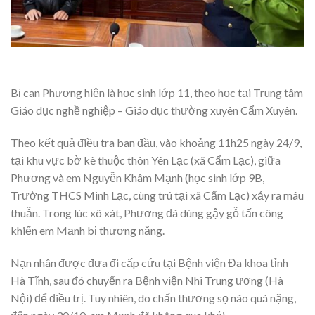
Bị can Phương hiện là học sinh lớp 11, theo học tại Trung tâm
Giáo dục nghề nghiệp – Giáo dục thường xuyên Cẩm Xuyên.
Theo kết quả điều tra ban đầu, vào khoảng 11h25 ngày 24/9,
tại khu vực bờ kè thuộc thôn Yên Lạc (xã Cẩm Lạc), giữa
Phương và em Nguyễn Khâm Mạnh (học sinh lớp 9B,
Trường THCS Minh Lạc, cùng trú tại xã Cẩm Lạc) xảy ra mâu
thuẫn. Trong lúc xô xát, Phương đã dùng gậy gỗ tấn công
khiến em Mạnh bị thương nặng.
Nạn nhân được đưa đi cấp cứu tại Bệnh viện Đa khoa tỉnh
Hà Tĩnh, sau đó chuyển ra Bệnh viện Nhi Trung ương (Hà
Nội) để điều trị. Tuy nhiên, do chấn thương sọ não quá nặng,