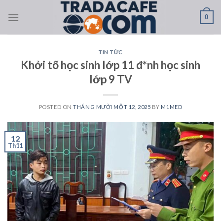
Skip
0
to
content
TIN TỨC
Khởi tố học sinh lớp 11 đ*nh học sinh
lớp 9 TV
POSTED ON
THÁNG MƯỜI MỘT 12, 2025
BY
M1MED
12
Th11