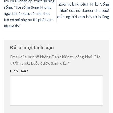
trò cũ tố chèn ép, triệt đường
Zoom cận khoảnh khắc “cống
sống: “Tôi sống đúng không
hiến” của nữ dancer cho buổi
ngại bị nói xấu, còn nếu học
diễn, người xem bày tỏ lo lắng
trò có nói này nọ thì phải xem
lại em ấy”
Để lại một bình luận
Email của bạn sẽ không được hiển thị công khai.
Các
trường bắt buộc được đánh dấu
*
Bình luận
*