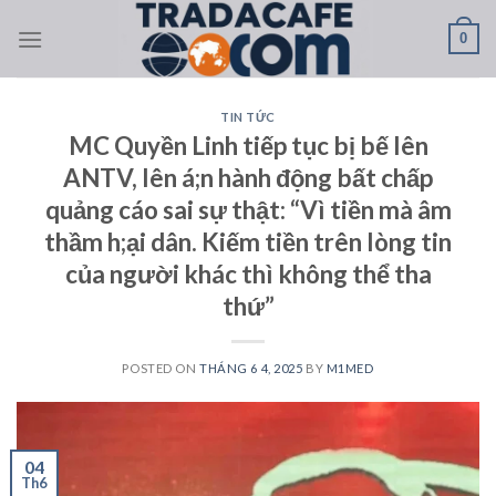
Skip
0
to
content
TIN TỨC
MC Quyền Linh tiếp tục bị bế lên
ANTV, lên á;n hành động bất chấp
quảng cáo sai sự thật: “Vì tiền mà âm
thầm h;ại dân. Kiếm tiền trên lòng tin
của người khác thì không thể tha
thứ”
POSTED ON
THÁNG 6 4, 2025
BY
M1MED
04
Th6