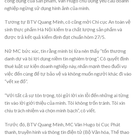
công dụng của sản phẩm, Vân Hugo chủ động yêu cầu doanh
nghiệp ngừng sử dụng hình ảnh của mình.
Tương tự BTV Quang Minh, cô cũng mời Chi cục An toàn vệ
sinh thực phẩm Hà Nội kiểm tra chất lượng sản phẩm và
được trả kết quả kiểm định đạt chuẩn hôm 27/5.
Nữ MC bức xúc, tin rằng mình bị lừa nên thấy “tổn thương
danh dự và bị lợi dụng niềm tin nghiêm trọng”. Cô quyết định
thuê luật sư kiện doanh nghiệp này, nhấn mạnh theo đuổi vụ
việc đến cùng để tự bảo vệ và không muốn người khác đi vào
“vết xe đổ”.
“Với tất cả sự tôn trọng, tôi gửi lời xin lỗi đến những ai từng
tin vào lời giới thiệu của mình. Tôi không trốn tránh. Tôi xin
chịu trách nhiệm và chọn minh bạch”, cô viết.
Trước đó, BTV Quang Minh, MC Vân Hugo bị Cục Phát
thanh, truyền hình và thông tin điện tử (Bộ Văn hóa, Thể thao