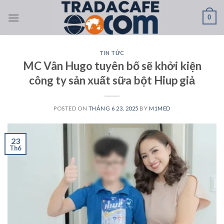
Skip
0
to
content
TIN TỨC
MC Vân Hugo tuyên bố sẽ khởi kiện
công ty sản xuất sữa bột Hiup giả
POSTED ON
THÁNG 6 23, 2025
BY
M1MED
23
Th6