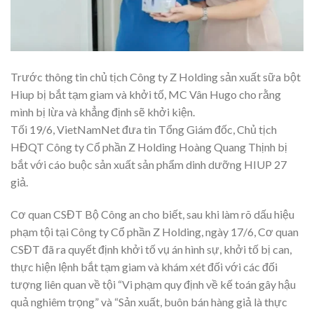
Trước thông tin chủ tịch Công ty Z Holding sản xuất sữa bột
Hiup bị bắt tạm giam và khởi tố, MC Vân Hugo cho rằng
mình bị lừa và khẳng định sẽ khởi kiện.
Tối 19/6, VietNamNet đưa tin Tổng Giám đốc, Chủ tịch
HĐQT Công ty Cổ phần Z Holding Hoàng Quang Thịnh bị
bắt với cáo buộc sản xuất sản phẩm dinh dưỡng HIUP 27
giả.
Cơ quan CSĐT Bộ Công an cho biết, sau khi làm rõ dấu hiệu
phạm tội tại Công ty Cổ phần Z Holding, ngày 17/6, Cơ quan
CSĐT đã ra quyết định khởi tố vụ án hình sự, khởi tố bị can,
thực hiện lệnh bắt tạm giam và khám xét đối với các đối
tượng liên quan về tội “Vi phạm quy định về kế toán gây hậu
quả nghiêm trọng” và “Sản xuất, buôn bán hàng giả là thực