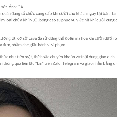
 bắt. Ảnh: CA
n quán đang tổ chức cung cấp khí cười cho khách ngay tại bàn. Ta
kim loại chứa khí N₂O, bóng cao su phục vụ việc hít khí cười cùng 
 tượng tại cơ sở Lava đã sử dụng thủ đoạn mã hóa khí cười dưới t
 đơn, nhằm che giấu hành vi vi phạm.
thức như tiền mặt, thẻ hoặc chuyển khoản với nội dung giao dịch
 thông qua liên lạc “kín” trên Zalo, Telegram và giao nhận bằng d