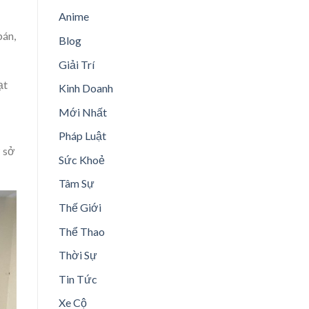
Anime
bán,
Blog
Giải Trí
ạt
Kinh Doanh
Mới Nhất
Pháp Luật
ơ sở
Sức Khoẻ
Tâm Sự
Thế Giới
Thể Thao
Thời Sự
Tin Tức
Xe Cộ