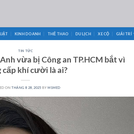
LUẬT
KINH DOANH
THỂ THAO
DU LỊCH
XE CỘ
GIẢI TRÍ
TIN TỨC
 Anh vừa bị Công an TP.HCM bắt vì
 cấp khí cười là ai?
ED ON
THÁNG 8 28, 2025
BY
M1MED