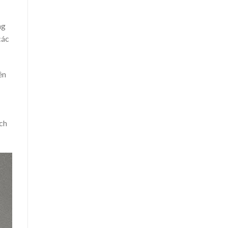
ng
các
ên
ịch