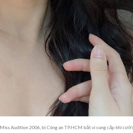
Miss Audition 2006, bị Công an TP.HCM bắt vì cung cấp khí cười