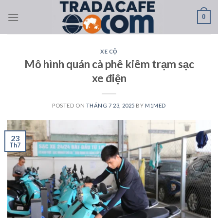
Skip
0
to
content
XE CỘ
Mô hình quán cà phê kiêm trạm sạc
xe điện
POSTED ON
THÁNG 7 23, 2025
BY
M1MED
23
Th7