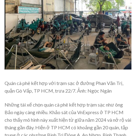
Quán cà phê kết hợp với trạm sạc ở đường Phan Văn Trị,
quận Gò Vấp, TP HCM, trưa 22/7. Ảnh: Ngọc Ngân
Những tài xế chọn quán cà phê kết hợp trạm sạc như ông
Bảo ngày càng nhiều. Khảo sát của VnExpress ở TP HCM
cho thấy mô hình này xuất hiện từ giữa năm 2024 và nở rộ vài
tháng gần đây. Hiện ở TP HCM có khoảng gần 20 quán, tập
trung ở các phường Bình Trị Đông A, An Nhơn, Bình Thạnh,