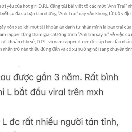
 yêu của hot girl D.P.L. đăng tải bài viết tố cáo một “Anh Trai” n
biết cô đã có bạn trai nhưng “Anh Trai” này vẫn không từ bỏ ý định
gây xôn xao khi một tài khoản ẩn danh tự nhận mình là bạn trai của
 nam rapper từng tham gia chương trình “Anh trai say hi” về việc có
 tài khoản chia sẻ, D.P.L. và nam rapper được đề cập ban đầu nhắn 
in nhắn trở nên thiếu đứng đắn và có xu hướng nói sang chuyện tìn