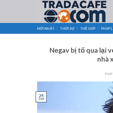
Skip
to
content
MỚI NHẤT
THỜI SỰ
THẾ GIỚI
PHÁP 
Negav bị tố qua lại v
nhà 
POST
24
Th9