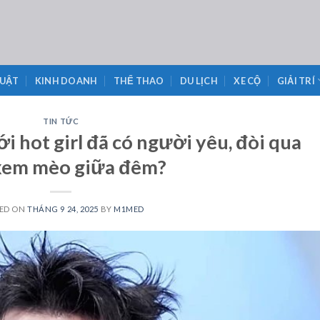
LUẬT
KINH DOANH
THỂ THAO
DU LỊCH
XE CỘ
GIẢI TRÍ
TIN TỨC
ới hot girl đã có người yêu, đòi qua
xem mèo giữa đêm?
ED ON
THÁNG 9 24, 2025
BY
M1MED