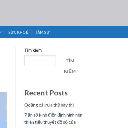
SỨC KHOẺ
TÂM SỰ
Tìm kiếm
TÌM
KIẾM
Recent Posts
Qoăng cái rựa thế này thì
7 ẩn số kinh điển định hình nên
thiên tiểu thuyết đồ sộ của