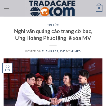
Skip
0
to
content
TIN TỨC
Nghi vấn quảng cáo trang cờ bạc,
Ưng Hoàng Phúc lặng lẽ xóa MV
POSTED ON
THÁNG 9 22, 2025
BY
M1MED
22
Th9