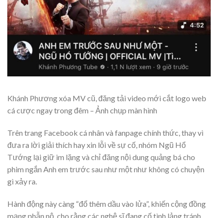
Khánh Phương xóa MV cũ, đăng tải video mới cắt logo web
cá cược ngay trong đêm – Ảnh chụp màn hình
Trên trang Facebook cá nhân và fanpage chính thức, thay vì
đưa ra lời giải thích hay xin lỗi về sự cố, nhóm Ngũ Hổ
Tướng lại giữ im lặng và chỉ đăng nội dung quảng bá cho
phim ngắn Anh em trước sau như một như không có chuyện
gì xảy ra.
Hành động này càng “đổ thêm dầu vào lửa”, khiến cộng đồng
mạng phẫn nộ, cho rằng các nghệ sĩ đang cố tình lảng tránh