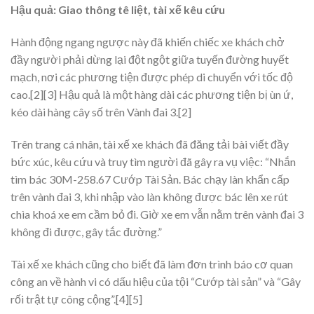
Hậu quả: Giao thông tê liệt, tài xế kêu cứu
Hành động ngang ngược này đã khiến chiếc xe khách chở
đầy người phải dừng lại đột ngột giữa tuyến đường huyết
mạch, nơi các phương tiện được phép di chuyển với tốc độ
cao.[
2
][
3
] Hậu quả là một hàng dài các phương tiện bị ùn ứ,
kéo dài hàng cây số trên Vành đai 3.[
2
]
Trên trang cá nhân, tài xế xe khách đã đăng tải bài viết đầy
bức xúc, kêu cứu và truy tìm người đã gây ra vụ việc:
“Nhắn
tìm bác 30M-258.67 Cướp Tài Sản. Bác chạy làn khẩn cấp
trên vành đai 3, khi nhập vào làn không được bác lên xe rút
chìa khoá xe em cầm bỏ đi. Giờ xe em vẫn nằm trên vành đai 3
không đi được, gây tắc đường.”
Tài xế xe khách cũng cho biết đã làm đơn trình báo cơ quan
công an về hành vi có dấu hiệu của tội “Cướp tài sản” và “Gây
rối trật tự công cộng”.[
4
][
5
]