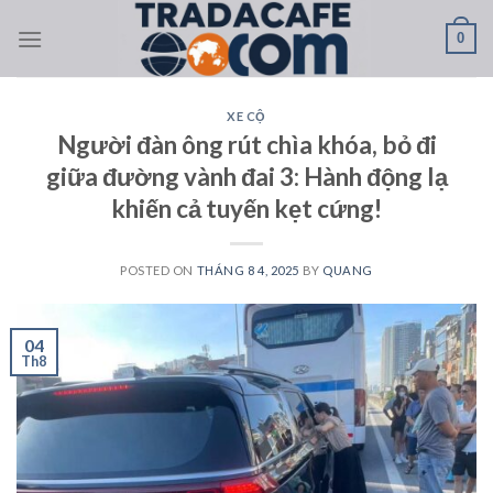
Skip
0
to
content
XE CỘ
Người đàn ông rút chìa khóa, bỏ đi
giữa đường vành đai 3: Hành động lạ
khiến cả tuyến kẹt cứng!
POSTED ON
THÁNG 8 4, 2025
BY
QUANG
04
Th8