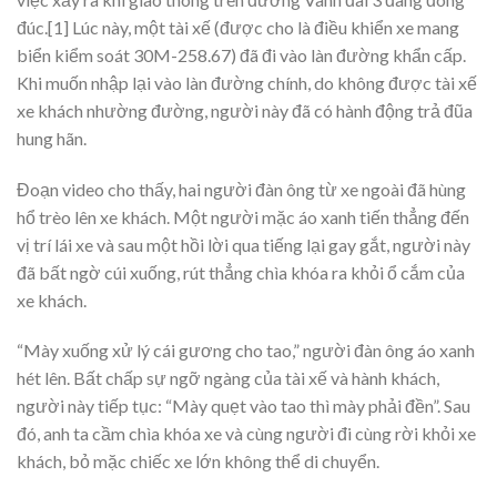
đúc.[
1
] Lúc này, một tài xế (được cho là điều khiển xe mang
biển kiểm soát 30M-258.67) đã đi vào làn đường khẩn cấp.
Khi muốn nhập lại vào làn đường chính, do không được tài xế
xe khách nhường đường, người này đã có hành động trả đũa
hung hãn.
Đoạn video cho thấy, hai người đàn ông từ xe ngoài đã hùng
hổ trèo lên xe khách. Một người mặc áo xanh tiến thẳng đến
vị trí lái xe và sau một hồi lời qua tiếng lại gay gắt, người này
đã bất ngờ cúi xuống, rút thẳng chìa khóa ra khỏi ổ cắm của
xe khách.
“Mày xuống xử lý cái gương cho tao,” người đàn ông áo xanh
hét lên. Bất chấp sự ngỡ ngàng của tài xế và hành khách,
người này tiếp tục: “Mày quẹt vào tao thì mày phải đền”. Sau
đó, anh ta cầm chìa khóa xe và cùng người đi cùng rời khỏi xe
khách, bỏ mặc chiếc xe lớn không thể di chuyển.