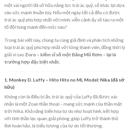
một vài người đã sở hữu năng lực trái ác quỷ, số khác lại dựa
vào sức mạnh thuần túy. Nếu một ngày tất cả đều có được
trái ác quỷ phù hợp nhất với mình, viễn cảnh ấy sẽ tạo ra một
tổ đội hùng mạnh đến mức nào?
Trong bài viết này, chúng ta cùng giả định và phân tích những
loại trái ác quỷ phù hợp nhất với từng thành viên, đồng thời lý
giải vì sao
Zoro – kiếm sĩ số một Băng Mũ Rơm – lại là
trường hợp đặc biệt nhất.
1. Monkey D. Luffy – Hito Hito no Mi, Model: Nika (đã sở
hữu)
Không còn là điều bí ẩn, trái ác quỷ của Luffy đã được xác
nhận là một Zoan thần thoại – mang sức mạnh của thần mặt
trời Nika. Khả năng biến hóa tự do như hoạt hình, kết hợp
với tinh thần lạc quan, giải phóng, giúp Luffy trở thành thủ
lĩnh hoàn hảo, là biểu tượng của tự do tối thượng.