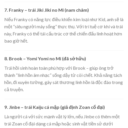
7. Franky – trái Jiki Jiki no Mi (nam châm)
Nếu Franky có năng lực điều khiển kim loại như Kid, anh sẽ là
một “siêu người máy sống” thực thụ. Với trí tuệ cơ khí và trái
này, Franky có thể tái cấu trúc cơ thể chiến đấu linh hoạt hơn
bao giờ hết.
8. Brook – Yomi Yomi no Mi (đã sở hữu)
Trái hồi sinh hoàn toàn phù hợp với Brook – giúp ông trở
thành “linh hồn âm nhạc” sống dậy từ cõi chết. Khả năng tách
hồn, đi xuyên tường, gây sát thương linh hồn là độc đáo trong
cả truyện.
9. Jinbe – trái Kaiju cá mập (giả định Zoan cổ đại)
Là người cá với sức mạnh vật lý lớn, nếu Jinbe có thêm một
trái Zoan cổ đại dạng cá mập hoặc sinh vật tiền sử dưới