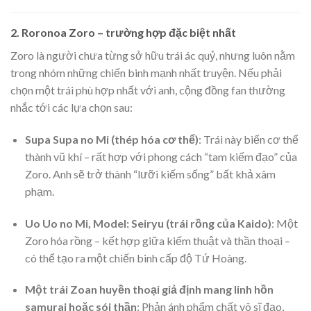
2. Roronoa Zoro – trường hợp đặc biệt nhất
Zoro là người chưa từng sở hữu trái ác quỷ, nhưng luôn nằm
trong nhóm những chiến binh mạnh nhất truyện. Nếu phải
chọn một trái phù hợp nhất với anh, cộng đồng fan thường
nhắc tới các lựa chọn sau:
Supa Supa no Mi (thép hóa cơ thể)
: Trái này biến cơ thể
thành vũ khí – rất hợp với phong cách “tam kiếm đạo” của
Zoro. Anh sẽ trở thành “lưỡi kiếm sống” bất khả xâm
phạm.
Uo Uo no Mi, Model: Seiryu (trái rồng của Kaido)
: Một
Zoro hóa rồng – kết hợp giữa kiếm thuật và thần thoại –
có thể tạo ra một chiến binh cấp độ Tứ Hoàng.
Một trái Zoan huyền thoại giả định mang linh hồn
samurai hoặc sói thần
: Phản ánh phẩm chất võ sĩ đạo,