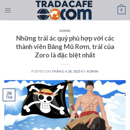
Skip
0
to
content
ANIME
Những trái ác quỷ phù hợp với các
thành viên Băng Mũ Rơm, trái của
Zoro là đặc biệt nhất
POSTED ON
THÁNG 6 28, 2025
BY
ADMIN
28
Th6