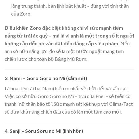
lòng trung thành, bản lĩnh bất khuất – đúng với tinh thần
của Zoro.
Điều khiến Zoro đặc biệt không chỉ vì sức mạnh tiềm
năng từ trái ác quỷ – mà là vì anh là một trong số ít người
không cần đến nó vẫn đạt đến đẳng cấp siêu phàm.
Nếu
anh sở hữu năng lực, đó sẽ là một bước ngoặt mang tính
chiến lược cho toàn bộ Băng Mũ Rơm.
3. Nami – Goro Goro no Mi (sấm sét)
Là hoa tiêu tài ba, Nami hiểu rõ nhất về thời tiết và sấm sét.
Việc cô sở hữu Goro Goro no Mi – trái của Enel – sẽ biến cô
thành “nữ thần bão tố”. Sức mạnh sét kết hợp với Clima-Tact
sẽ đưa khả năng chiến đấu của cô lên một tầm cao mới.
4. Sanji – Soru Soru no Mi (linh hồn)