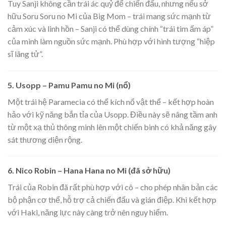
Tuy Sanji không cần trái ác quỷ để chiến đấu, nhưng nếu sở
hữu Soru Soru no Mi của Big Mom – trái mang sức mạnh từ
cảm xúc và linh hồn – Sanji có thể dùng chính “trái tim ấm áp”
của mình làm nguồn sức mạnh. Phù hợp với hình tượng “hiệp
sĩ lãng tử”.
5. Usopp – Pamu Pamu no Mi (nổ)
Một trái hệ Paramecia có thể kích nổ vật thể – kết hợp hoàn
hảo với kỹ năng bắn tỉa của Usopp. Điều này sẽ nâng tầm anh
từ một xạ thủ thông minh lên một chiến binh có khả năng gây
sát thương diện rộng.
6. Nico Robin – Hana Hana no Mi (đã sở hữu)
Trái của Robin đã rất phù hợp với cô – cho phép nhân bản các
bộ phận cơ thể, hỗ trợ cả chiến đấu và gián điệp. Khi kết hợp
với Haki, năng lực này càng trở nên nguy hiểm.