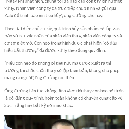
“Ngay khi phát hiện, chúng tôi đã báo cáo công ty xin hướng
xử lý. Nhân viên công ty đã trực tiếp chụp hình và gửi qua
Zalo để trình báo xin tiêu hủy”, ông Cường cho hay.
Theo đại diện chủ cơ sở, quá trình hủy sản phẩm có lập văn
bản với sự xác nhận của nhân viên thú y, nhân viên công ty và
cơ sở giết mổ. Con heo trong hình được phát hiện “có dấu
hiệu bất thường” đã được xử lý theo đúng quy định.
“Nếu con heo đó không bị tiêu hủy mà được xuất ra thị
trường thì chắc chắn thú y sẽ lập biên bản, không cho phép
mang ra ngoài”, ông Cường nói thêm.
Ông Cường liên tục khẳng định việc tiêu hủy con heo nói trên
là có, đúng quy trình, hoàn toàn không có chuyển cung cấp về
Sóc Trăng hay bất kỳ nơi nào khác.