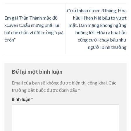
Cưới nhau được 3 tháng, Hoa
Em gái Trấn Thành mặc đồ
hậu H’hen Niê bầu to vượt
x:.uyên t:.hấu nhưng phải lúi
mặt. Dân mạng không ngừng
húi che chắn vì đôi b:.ồng “quá
buông lời: Hóa ra hoa hậu
t:ròn”
cũng cưới chạy bầu như
người bình thường
Để lại một bình luận
Email của bạn sẽ không được hiển thị công khai.
Các
trường bắt buộc được đánh dấu
*
Bình luận
*