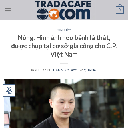
Skip
0
to
content
TIN TỨC
Nóng: Hình ảnh heo bệnh là thật,
được chụp tại cơ sở gia công cho C.P.
Việt Nam
POSTED ON
THÁNG 6 2, 2025
BY
QUANG
02
Th6