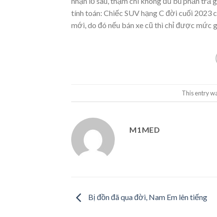
nhận lỗ sâu, thậm chí không đủ bù phần tr
tính toán: Chiếc SUV hạng C đời cuối 2023 c
mới, do đó nếu bán xe cũ thì chỉ được mức g
This entry w
M1MED
Bị đồn đã qua đời, Nam Em lên tiếng