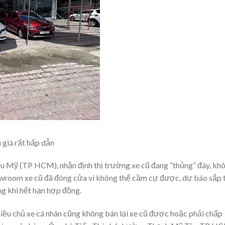
 giá rất hấp dẫn
u Mỹ (TP HCM), nhận định thị trường xe cũ đang “thủng” đáy, kh
howroom xe cũ đã đóng cửa vì không thể cầm cự được, dự báo sắp 
ng khi hết hạn hợp đồng.
iều chủ xe cá nhân cũng không bán lại xe cũ được hoặc phải chấp