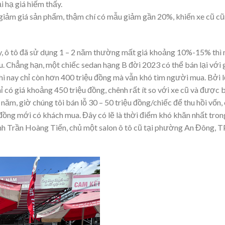
i hạ giá hiếm thấy.
p giảm giá sản phẩm, thậm chí có mẫu giảm gần 20%, khiến xe cũ c
y, ô tô đã sử dụng 1 – 2 năm thường mất giá khoảng 10%-15% thì 
 Chẳng hạn, một chiếc sedan hạng B đời 2023 có thể bán lại với 
ì nay chỉ còn hơn 400 triệu đồng mà vẫn khó tìm người mua. Bởi l
 có giá khoảng 450 triệu đồng, chênh rất ít so với xe cũ và được 
ăm, giờ chúng tôi bán lỗ 30 – 50 triệu đồng/chiếc để thu hồi vốn,
đồng mới có khách mua. Đây có lẽ là thời điểm khó khăn nhất tron
anh Trần Hoàng Tiến, chủ một salon ô tô cũ tại phường An Đông, T