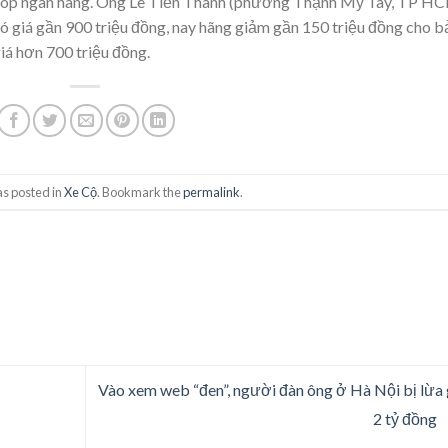
ả góp ngân hàng. Ông Lê Tiến Thành (phường Thạnh Mỹ Tây, TP H
ó giá gần 900 triệu đồng, nay hãng giảm gần 150 triệu đồng cho b
iá hơn 700 triệu đồng.
as posted in
Xe Cộ
. Bookmark the
permalink
.
Vào xem web “đen”, người đàn ông ở Hà Nội bị lừa
2 tỷ đồng