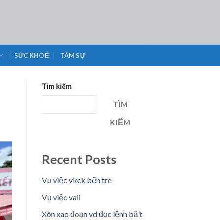
SỨC KHOẺ
TÂM SỰ
Tìm kiếm
TÌM
KIẾM
Recent Posts
Vụ việc vkck bến tre
Vụ việc vali
Xôn xao đoạn vd đọc lệnh bă’t