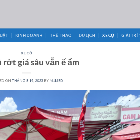
LUẬT
KINH DOANH
THỂ THAO
DU LỊCH
XE CỘ
GIẢI TRÍ
XE CỘ
ũ rớt giá sâu vẫn ế ẩm
ED ON
THÁNG 8 19, 2025
BY
M1MED