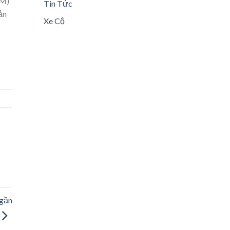
CM)
Tin Tức
ản
Xe Cộ
 gần