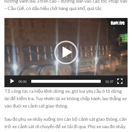
hướng vành đai 3 trên cao – đường dẫn vào cao tốc Pháp Vân
– Cầu Giẽ, có dấu hiệu chở hàng quá khổ, quá tải.
Trình
chơi
Video
00:00
01:37
Tổ công tác ra hiệu lệnh dừng xe, gọi loa yêu cầu ô tô dừng
lại để kiểm tra. Tuy nhiên lái xe không chấp hành, lao thẳng xe
vào đuôi xe cảnh sát giao thông.
Sau đó phụ xe nhảy xuống ôm cán bộ cảnh sát giao thông, cản
trở xe cảnh sát di chuyển để xe tải đi qua. Phụ xe sau đó nhảy