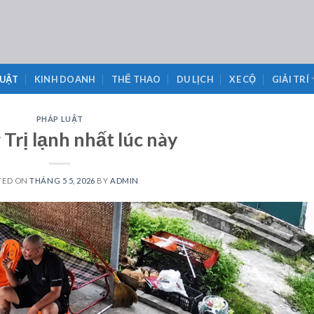
LUẬT
KINH DOANH
THỂ THAO
DU LỊCH
XE CỘ
GIẢI TRÍ
PHÁP LUẬT
Trị lạnh nhất lúc này
TED ON
THÁNG 5 5, 2026
BY
ADMIN