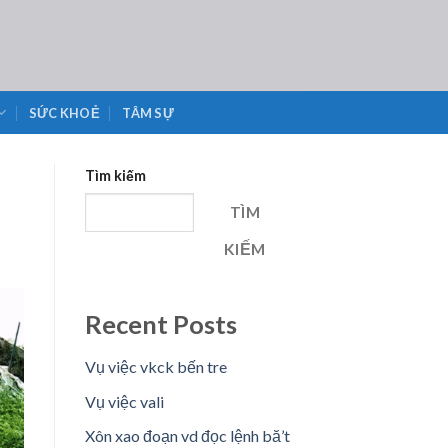
SỨC KHOẺ
TÂM SỰ
Tìm kiếm
TÌM
KIẾM
Recent Posts
Vụ việc vkck bến tre
Vụ việc vali
Xôn xao đoạn vd đọc lệnh bă’t