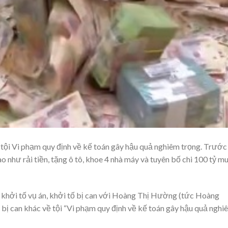
ội Vi phạm quy định về kế toán gây hậu quả nghiêm trọng. Trước
 như rải tiền, tặng ô tô, khoe 4 nhà máy và tuyên bố chi 100 tỷ m
 khởi tố vụ án, khởi tố bị can với Hoàng Thị Hường (tức Hoàng
bị can khác về tội “Vi phạm quy định về kế toán gây hậu quả nghi