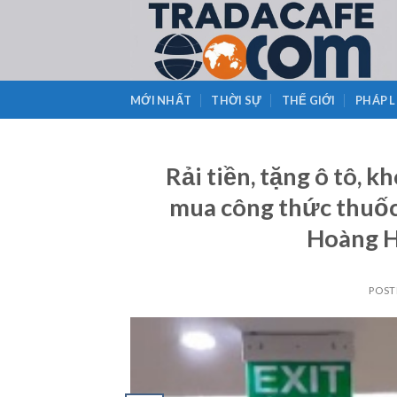
Skip
to
content
MỚI NHẤT
THỜI SỰ
THẾ GIỚI
PHÁP 
Rải tiền, tặng ô tô, 
mua công thức thuốc
Hoàng H
POST