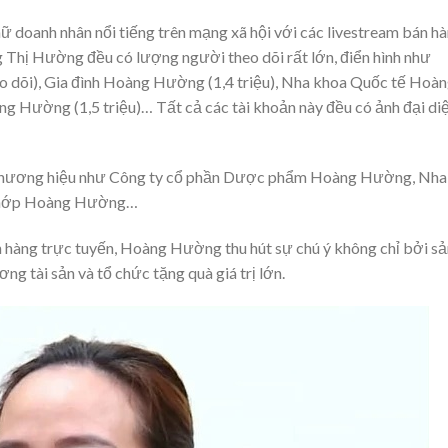
 doanh nhân nổi tiếng trên mạng xã hội với các livestream bán h
g Thị Hường đều có lượng người theo dõi rất lớn, điển hình như
 dõi), Gia đình Hoàng Hường (1,4 triệu), Nha khoa Quốc tế Hoà
 Hường (1,5 triệu)… Tất cả các tài khoản này đều có ảnh đại di
 thương hiệu như Công ty cổ phần Dược phẩm Hoàng Hường, Nha
khớp Hoàng Hường…
n hàng trực tuyến, Hoàng Hường thu hút sự chú ý không chỉ bởi sả
g tài sản và tổ chức tặng quà giá trị lớn.