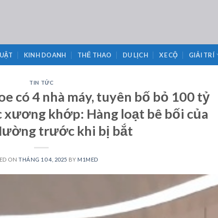
LUẬT
KINH DOANH
THỂ THAO
DU LỊCH
XE CỘ
GIẢI TRÍ
TIN TỨC
khoe có 4 nhà máy, tuyên bố bỏ 100 tỷ
 xương khớp: Hàng loạt bê bối của
ường trước khi bị bắt
ED ON
THÁNG 10 4, 2025
BY
M1MED