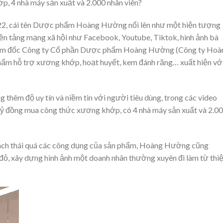
, 4 nhà máy sản xuất và 2.000 nhân viên?
22, cái tên Dược phẩm Hoàng Hường nổi lên như một hiện tượng
ền tảng mạng xã hội như Facebook, Youtube, Tiktok, hình ảnh bà
ám đốc Công ty Cổ phần Dược phẩm Hoàng Hường (Công ty Hoà
ẩm hỗ trợ xương khớp, hoạt huyết, kem đánh răng… xuất hiện vớ
ng thêm độ uy tín và niềm tin với người tiêu dùng, trong các video
ỷ đồng mua công thức xương khớp, có 4 nhà máy sản xuất và 2.0
ách thái quá các công dụng của sản phẩm, Hoàng Hường cũng
đỏ, xây dựng hình ảnh một doanh nhân thường xuyên đi làm từ thiệ