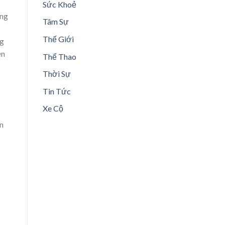
Sức Khoẻ
àng
Tâm Sự
Thế Giới
ng
ện
Thể Thao
Thời Sự
Tin Tức
Xe Cộ
n