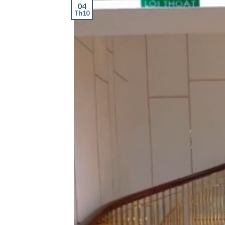
04
Th10