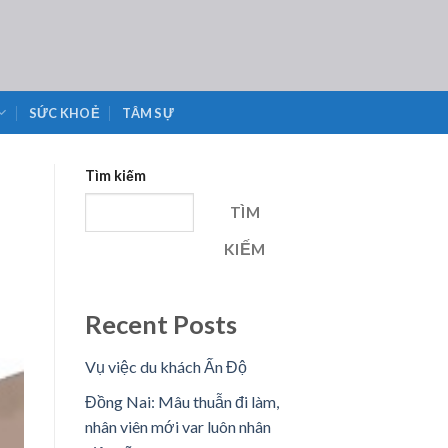
SỨC KHOẺ
TÂM SỰ
Tìm kiếm
TÌM
KIẾM
Recent Posts
Vụ việc du khách Ấn Độ
Đồng Nai: Mâu thuẫn đi làm,
nhân viên mới var luôn nhân