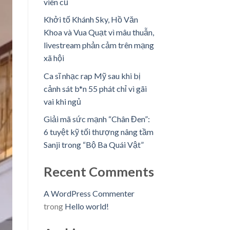
viên cũ
Khởi tố Khánh Sky, Hồ Văn
Khoa và Vua Quạt vì mâu thuẫn,
livestream phản cảm trên mạng
xã hội
Ca sĩ nhạc rap Mỹ sau khi bị
cảnh sát b*n 55 phát chỉ vì gãi
vai khi ngủ
Giải mã sức mạnh “Chân Đen”:
6 tuyệt kỹ tối thượng nâng tầm
Sanji trong “Bộ Ba Quái Vật”
Recent Comments
A WordPress Commenter
trong
Hello world!