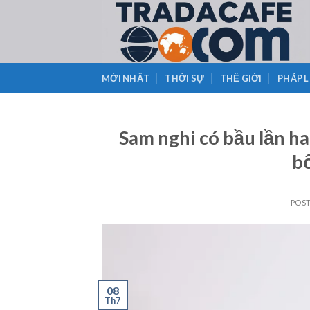
Skip
to
content
MỚI NHẤT
THỜI SỰ
THẾ GIỚI
PHÁP 
Sam nghi có bầu lần ha
b
POS
08
Th7