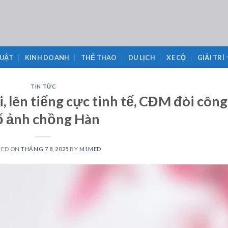
LUẬT
KINH DOANH
THỂ THAO
DU LỊCH
XE CỘ
GIẢI TRÍ
TIN TỨC
i, lên tiếng cực tinh tế, CĐM đòi công
ố ảnh chồng Hàn
TED ON
THÁNG 7 8, 2025
BY
M1MED