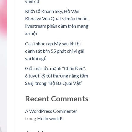
viên cũ
Khởi tố Khánh Sky, Hồ Văn
Khoa và Vua Quạt vì mâu thuẫn,
livestream phản cảm trên mạng
xã hội
Ca sĩ nhạc rap Mỹ sau khi bị
cảnh sát b*n 55 phát chỉ vì gãi
vai khi ngủ
Giải mã sức mạnh “Chân Đen”:
6 tuyệt kỹ tối thượng nâng tầm
Sanji trong “Bộ Ba Quái Vật”
Recent Comments
A WordPress Commenter
trong
Hello world!