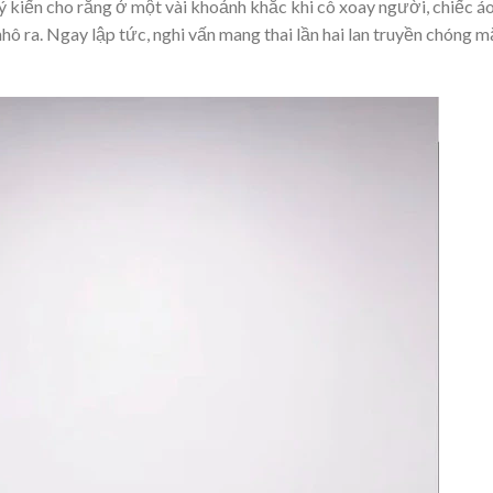
ý kiến cho rằng ở một vài khoảnh khắc khi cô xoay người, chiếc á
hô ra. Ngay lập tức, nghi vấn mang thai lần hai lan truyền chóng m