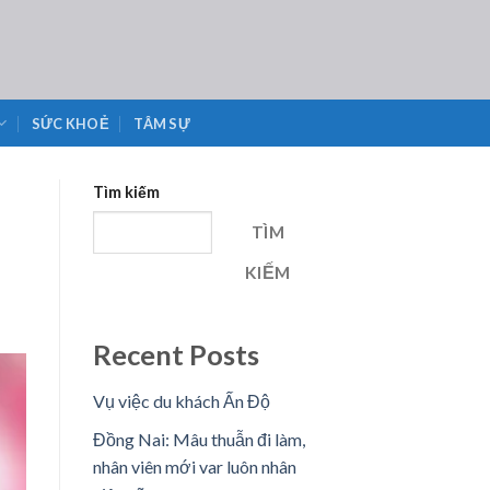
SỨC KHOẺ
TÂM SỰ
Tìm kiếm
TÌM
KIẾM
Recent Posts
Vụ việc du khách Ấn Độ
Đồng Nai: Mâu thuẫn đi làm,
nhân viên mới var luôn nhân