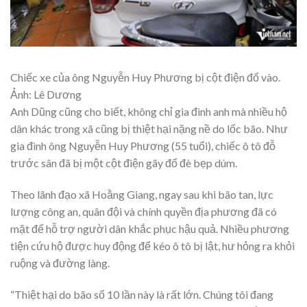
Chiếc xe của ông Nguyễn Huy Phương bị cột điện đổ vào.
Ảnh: Lê Dương
Anh Dũng cũng cho biết, không chỉ gia đình anh mà nhiều hộ
dân khác trong xã cũng bị thiệt hại nặng nề do lốc bão. Như
gia đình ông Nguyễn Huy Phương (55 tuổi), chiếc ô tô đỗ
trước sân đã bị một cột điện gãy đổ đè bẹp dúm.
Theo lãnh đạo xã Hoằng Giang, ngay sau khi bão tan, lực
lượng công an, quân đội và chính quyền địa phương đã có
mặt để hỗ trợ người dân khắc phục hậu quả. Nhiều phương
tiện cứu hộ được huy động để kéo ô tô bị lật, hư hỏng ra khỏi
ruộng và đường làng.
“Thiệt hại do bão số 10 lần này là rất lớn. Chúng tôi đang