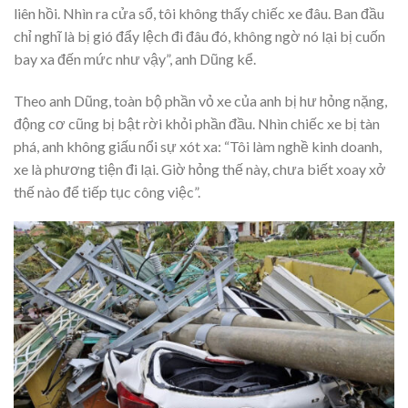
liên hồi. Nhìn ra cửa sổ, tôi không thấy chiếc xe đâu. Ban đầu
chỉ nghĩ là bị gió đẩy lệch đi đâu đó, không ngờ nó lại bị cuốn
bay xa đến mức như vậy”, anh Dũng kể.
Theo anh Dũng, toàn bộ phần vỏ xe của anh bị hư hỏng nặng,
động cơ cũng bị bật rời khỏi phần đầu. Nhìn chiếc xe bị tàn
phá, anh không giấu nổi sự xót xa: “Tôi làm nghề kinh doanh,
xe là phương tiện đi lại. Giờ hỏng thế này, chưa biết xoay xở
thế nào để tiếp tục công việc”.