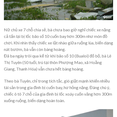
Nữ chủ xe 7 chỗ chia sẻ, bà chưa bao giờ nghĩ chiếc xe nặng
cả tấn lại bị lốc bão số 10 cuốn bay hơn 300m như món đồ
chơi. Khi nhìn thấy chiếc xe lật nhào giữa ruộng lúa, biến dạng
nát bươm, bà vẫn còn bàng hoàng.
Đã ba ngày trôi qua kể từ khi bão số 10 (Bualoi) đổ bộ, bà Lê
Thị Tuyên (50 tuổi, trú tại thôn Phượng Mao, xã Hoằng
Giang, Thanh Hóa) vẫn chưa hết bàng hoàng.
Theo bà Tuyên, chỉ trong tích tắc, gió giật mạnh khiến nhiều
tài sản trong gia đình bị cuốn bay, hư hỏng nặng. Đáng chú ý,
chiếc ô tô 7 chỗ của gia đình bị lốc xoáy cuốn văng hơn 300m
xuống ruộng, biến dạng hoàn toàn.