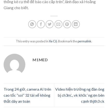
thống kê cụ thể để báo cáo cấp trên”, lãnh đạo xã Hoằng
Giang cho biết.
This entry was posted in
Xe Cộ
. Bookmark the
permalink
.
M1MED
Trong 24 giờ, camera AI trên
Video hiện trường ng đàn ông
cao tốc “soi” 32 tài xế không
bj ch3m’.., vk kh0c’ ng;ẹn bên
thắt dây an toàn
cạnh thjth3 ck