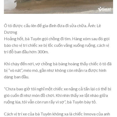
Ô tô được cẩu lên để gia đình đưa đi sửa chữa. Ảnh: Lê
Dương
Hoảng hốt, bà Tuyên gọi chồng đi tìm. Hàng xóm sau đó gọi
báo cho vị trí chiếc xe bị lốc cuốn văng xuống ruộng, cách vị
trí đỗ ban đầu hơn 300m.
Khi chạy đến nơi, vợ chồng bà bàng hoàng thấy chiếc ô tô đã
bị “vò nát”, méo mó, gần như không còn nhận ra được hình
dạng ban đầu.
“Chưa bao giờ tôi nghĩ một chiếc xe nặng cả tấn lại có thể bị
gió cuốn đi như món đồ chơi. Khi nhìn thấy xe lật nhào giữa
ruộng lúa, tôi vẫn còn run rẩy vì sợ”, bà Tuyên bày tỏ.
Cách vị trí xe của bà Tuyên không xa là chiếc Innova của anh