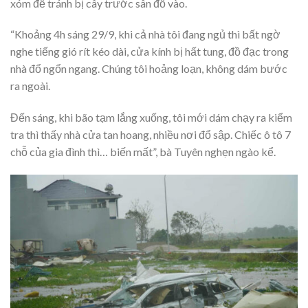
xóm để tránh bị cây trước sân đổ vào.
“Khoảng 4h sáng 29/9, khi cả nhà tôi đang ngủ thì bất ngờ
nghe tiếng gió rít kéo dài, cửa kính bị hất tung, đồ đạc trong
nhà đổ ngổn ngang. Chúng tôi hoảng loạn, không dám bước
ra ngoài.
Đến sáng, khi bão tạm lắng xuống, tôi mới dám chạy ra kiểm
tra thì thấy nhà cửa tan hoang, nhiều nơi đổ sập. Chiếc ô tô 7
chỗ của gia đình thì… biến mất”, bà Tuyên nghẹn ngào kể.