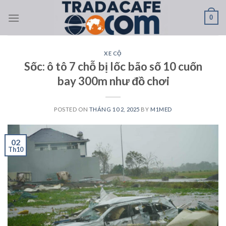
Skip
0
to
content
XE CỘ
Sốc: ô tô 7 chỗ bị lốc bão số 10 cuốn
bay 300m như đồ chơi
POSTED ON
THÁNG 10 2, 2025
BY
M1MED
02
Th10