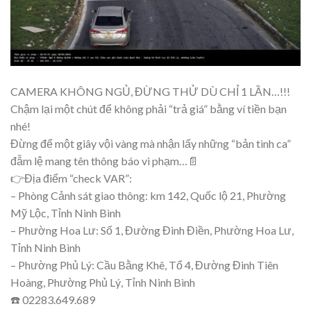
CAMERA KHÔNG NGỦ, ĐỪNG THỬ DÙ CHỈ 1 LẦN…!!!
Chậm lại một chút để không phải “trả giá” bằng ví tiền bạn
nhé!
Đừng để một giây vội vàng mà nhận lấy những “bản tình ca”
đẫm lệ mang tên thông báo vi phạm…📄
👉Địa điểm “check VAR”:
– Phòng Cảnh sát giao thông: km 142, Quốc lộ 21, Phường
Mỹ Lộc, Tỉnh Ninh Bình
– Phường Hoa Lư: Số 1, Đường Đinh Điền, Phường Hoa Lư,
Tỉnh Ninh Bình
– Phường Phủ Lý: Cầu Bằng Khê, Tổ 4, Đường Đinh Tiên
Hoàng, Phường Phủ Lý, Tỉnh Ninh Bình
☎️ 02283.649.689