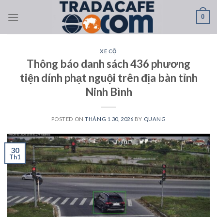
Skip
0
to
content
XE CỘ
Thông báo danh sách 436 phương
tiện dính phạt nguội trên địa bàn tỉnh
Ninh Bình
POSTED ON
THÁNG 1 30, 2026
BY
QUANG
30
Th1