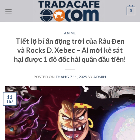
Skip
0
to
content
ANIME
Tiết lộ bí ẩn động trời của Râu Đen
và Rocks D. Xebec – Ai mới kẻ sát
hại được 1 đô đốc hải quân đầu tiên!
POSTED ON
THÁNG 7 11, 2025
BY
ADMIN
11
Th7