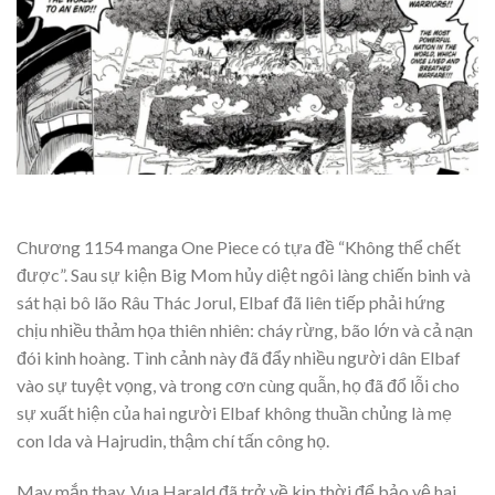
Chương 1154 manga One Piece có tựa đề “Không thể chết
được”. Sau sự kiện Big Mom hủy diệt ngôi làng chiến binh và
sát hại bô lão Râu Thác Jorul, Elbaf đã liên tiếp phải hứng
chịu nhiều thảm họa thiên nhiên: cháy rừng, bão lớn và cả nạn
đói kinh hoàng. Tình cảnh này đã đẩy nhiều người dân Elbaf
vào sự tuyệt vọng, và trong cơn cùng quẫn, họ đã đổ lỗi cho
sự xuất hiện của hai người Elbaf không thuần chủng là mẹ
con Ida và Hajrudin, thậm chí tấn công họ.
May mắn thay, Vua Harald đã trở về kịp thời để bảo vệ hai