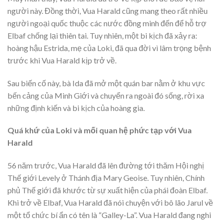
người này. Đồng thời, Vua Harald cũng mang theo rất nhiều
người ngoại quốc thuộc các nước đồng minh đến để hỗ trợ
Elbaf chống lại thiên tai. Tuy nhiên, một bi kịch đã xảy ra:
hoàng hậu Estrida, mẹ của Loki, đã qua đời vì lâm trọng bệnh
trước khi Vua Harald kịp trở về.
Sau biến cố này, bà Ida đã mở một quán bar nằm ở khu vực
bến cảng của Minh Giới và chuyển ra ngoài đó sống, rời xa
những định kiến và bi kịch của hoàng gia.
Quá khứ của Loki và mối quan hệ phức tạp với Vua
Harald
56 năm trước, Vua Harald đã lên đường tới thăm Hội nghị
Thế giới Levely ở Thánh địa Mary Geoise. Tuy nhiên, Chính
phủ Thế giới đã khước từ sự xuất hiện của phái đoàn Elbaf.
Khi trở về Elbaf, Vua Harald đã nói chuyện với bô lão Jarul về
một tổ chức bí ẩn có tên là “Galley-La”. Vua Harald đang nghi