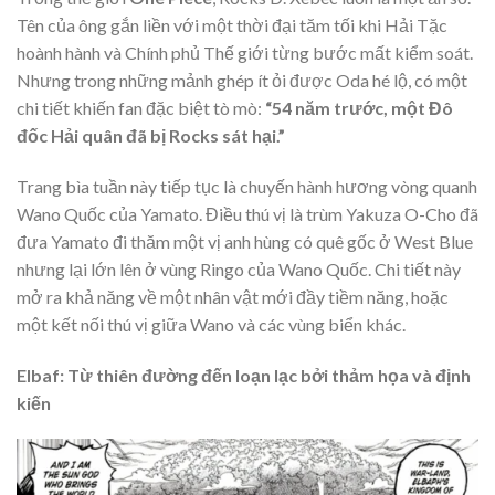
Tên của ông gắn liền với một thời đại tăm tối khi Hải Tặc
hoành hành và Chính phủ Thế giới từng bước mất kiểm soát.
Nhưng trong những mảnh ghép ít ỏi được Oda hé lộ, có một
chi tiết khiến fan đặc biệt tò mò:
“54 năm trước, một Đô
đốc Hải quân đã bị Rocks sát hại.”
Trang bìa tuần này tiếp tục là chuyến hành hương vòng quanh
Wano Quốc của Yamato. Điều thú vị là trùm Yakuza O-Cho đã
đưa Yamato đi thăm một vị anh hùng có quê gốc ở West Blue
nhưng lại lớn lên ở vùng Ringo của Wano Quốc. Chi tiết này
mở ra khả năng về một nhân vật mới đầy tiềm năng, hoặc
một kết nối thú vị giữa Wano và các vùng biển khác.
Elbaf: Từ thiên đường đến loạn lạc bởi thảm họa và định
kiến