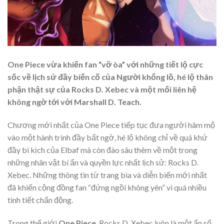
One Piece vừa khiến fan “vỡ òa” với những tiết lộ cực
sốc về lịch sử đầy biến cố của Người khổng lồ, hé lộ thân
phận thật sự của Rocks D. Xebec và một mối liên hệ
không ngờ tới với Marshall D. Teach.
Chương mới nhất của One Piece tiếp tục đưa người hâm mộ
vào một hành trình đầy bất ngờ, hé lộ không chỉ về quá khứ
đầy bi kịch của Elbaf mà còn đào sâu thêm về một trong
những nhân vật bí ẩn và quyền lực nhất lịch sử: Rocks D.
Xebec. Những thông tin từ trang bìa và diễn biến mới nhất
đã khiến cộng đồng fan “đứng ngồi không yên” vì quá nhiều
tình tiết chấn động.
Trong thế giới
One Piece
, Rocks D. Xebec luôn là một ẩn số.