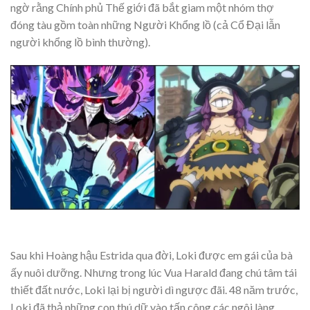
ngờ rằng Chính phủ Thế giới đã bắt giam một nhóm thợ
đóng tàu gồm toàn những Người Khổng lồ (cả Cổ Đại lẫn
người khổng lồ bình thường).
Sau khi Hoàng hậu Estrida qua đời, Loki được em gái của bà
ấy nuôi dưỡng. Nhưng trong lúc Vua Harald đang chú tâm tái
thiết đất nước, Loki lại bị người dì ngược đãi. 48 năm trước,
Loki đã thả những con thú dữ vào tấn công các ngôi làng.