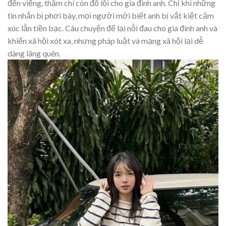
đến viếng, thậm chí còn đổ lỗi cho gia đình anh. Chỉ khi những
tin nhắn bị phơi bày, mọi người mới biết anh bị vắt kiệt cảm
xúc lẫn tiền bạc. Câu chuyện để lại nỗi đau cho gia đình anh và
khiến xã hội xót xa, nhưng pháp luật và mạng xã hội lại dễ
dàng lãng quên.