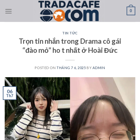
Skip
0
to
content
TIN TỨC
Trọn tin nhắn trong Drama cô gái
“đào mỏ” ho t nhất ở Hoài Đức
POSTED ON
THÁNG 7 6, 2025
BY
ADMIN
06
Th7