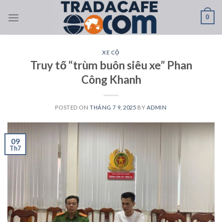
Skip
0
to
content
XE CỘ
Truy tố “trùm buôn siêu xe” Phan
Công Khanh
POSTED ON
THÁNG 7 9, 2025
BY
ADMIN
09
Th7