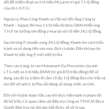
dối để chiếm đoạt xe ô tô hiệu McLaren trị giá 7,1 tỷ đồng
của chị L.N.T.H..
Ngoài ra, Phan Công Khanh và Vấn nói dối rằng Công ty
Khanh – Supper đã mua 1 ô tô hiệu Brabus G800 khiến ông
T.H.P. tin tưởng nên đồng ý mua lại với số tiền 24,5 tỷ đồng.
Sau khi ông P. chuyển xong 24,5 tỷ đồng, Khanh tìm cách trốn
tránh và sử dụng tiền vào mục đích cá nhân. Đến khi hay tin
Khanh bị bắt, ông P. mới biết bị lừa.
Theo cáo trạng, bị can Mohamach Da Pha mượn của anh
L.T.S. một xe ô tô hiệu BMW (trị giá 870 triệu đồng) để sử
dụng, sau đó tự ý đem đi cầm cố lấy 1 tỷ đồng đưa cho Vấn và
nói dối với anh S. là Pha vẫn đang sử dụng chiếc xe trên.
Đối với Huỳnh Xuân Vấn, sau khi thực hiện hành vi phạm tội
đã bỏ trốn, Cơ quan cảnh sát điều tra Công an TPHCM đã ra
Quyết định truy nã, khi nào bắt được sẽ xử lý sau.