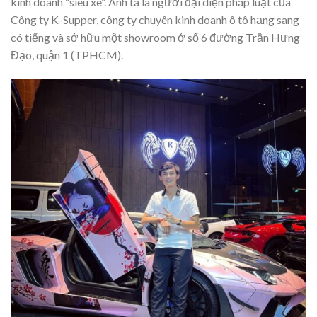
kinh doanh “siêu xe”. Anh ta là người đại diện pháp luật của
Công ty K-Supper, công ty chuyên kinh doanh ô tô hạng sang
có tiếng và sở hữu một showroom ở số 6 đường Trần Hưng
Đạo, quận 1 (TPHCM).