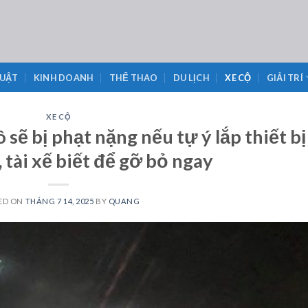
LUẬT
KINH DOANH
THỂ THAO
DU LỊCH
XE CỘ
GIẢI TRÍ
XE CỘ
 sẽ bị phạt nặng nếu tự ý lắp thiết bị
, tài xế biết để gỡ bỏ ngay
ED ON
THÁNG 7 14, 2025
BY
QUANG