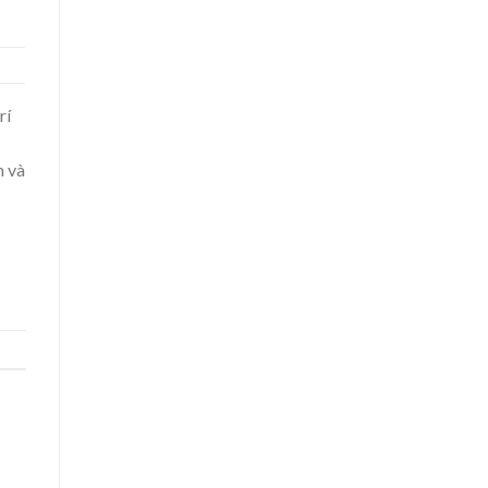
rí
n và