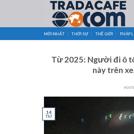
Skip
to
content
MỚI NHẤT
THỜI SỰ
THẾ GIỚI
PHÁP 
Từ 2025: Người đi ô tô
này trên xe
POST
14
Th7