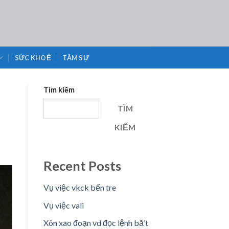
SỨC KHOẺ
TÂM SỰ
Tìm kiếm
TÌM
KIẾM
Recent Posts
Vụ việc vkck bến tre
Vụ việc vali
Xôn xao đoạn vd đọc lệnh bă’t