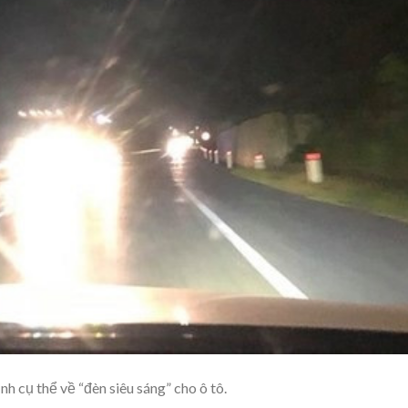
h cụ thể về “đèn siêu sáng” cho ô tô.