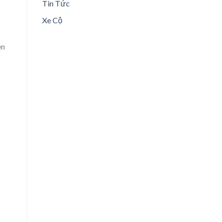
Tin Tức
Xe Cộ
èn