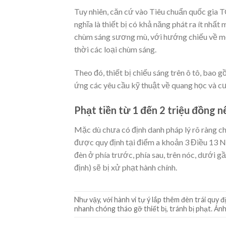
Tuy nhiên, căn cứ vào Tiêu chuẩn quốc gia
nghĩa là thiết bị có khả năng phát ra ít nhấ
chùm sáng sương mù, với hướng chiếu về một 
thời các loại chùm sáng.
Theo đó, thiết bị chiếu sáng trên ô tô, bao
ứng các yêu cầu kỹ thuật về quang học và cư
Phạt tiền từ 1 đến 2 triệu đồng n
Mặc dù chưa có định danh pháp lý rõ ràng ch
được quy định tại điểm a khoản 3 Điều 13 N
đèn ở phía trước, phía sau, trên nóc, dưới 
định) sẽ bị xử phạt hành chính.
Như vậy, với hành vi tự ý lắp thêm đèn trái quy 
nhanh chóng tháo gỡ thiết bị, tránh bị phạt. Ản