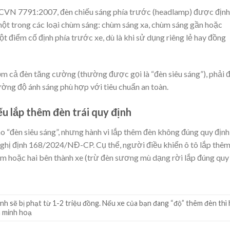
 TCVN 7791:2007, đèn chiếu sáng phía trước (headlamp) được định
t một trong các loại chùm sáng: chùm sáng xa, chùm sáng gần hoặc
điểm cố định phía trước xe, dù là khi sử dụng riêng lẻ hay đồng
 gồm cả đèn tăng cường (thường được gọi là “đèn siêu sáng”), phải 
ờng độ ánh sáng phù hợp với tiêu chuẩn an toàn.
ếu lắp thêm đèn trái quy định
o “đèn siêu sáng”, nhưng hành vi lắp thêm đèn không đúng quy định
ghị định 168/2024/NĐ-CP. Cụ thể, người điều khiển ô tô lắp thê
gầm hoặc hai bên thành xe (trừ đèn sương mù dạng rời lắp đúng quy
định sẽ bị phạt từ 1-2 triệu đồng. Nếu xe của bạn đang “độ” thêm đèn thì
h minh hoạ