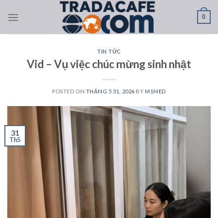
Skip
0
to
content
TIN TỨC
Vid – Vụ việc chúc mừng sinh nhật
POSTED ON
THÁNG 5 31, 2026
BY
M1MED
31
Th5