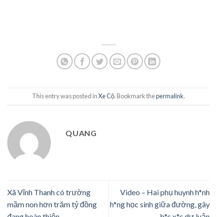
This entry was posted in
Xe Cộ
. Bookmark the
permalink
.
QUANG
Xã Vĩnh Thanh có trường
Video – Hai phụ huynh h*nh
mầm non hơn trăm tỷ đồng
h*ng học sinh giữa đường, gây
đang hoàn thiện
b*c x*c dư luận