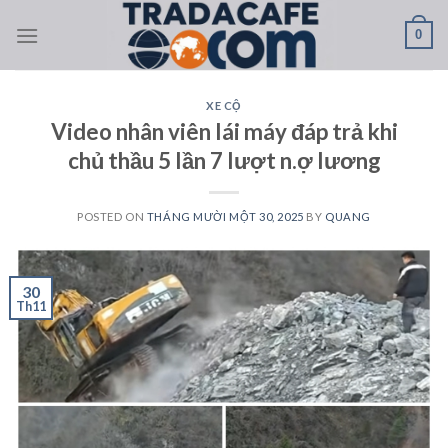
Skip
0
to
content
XE CỘ
Video nhân viên lái máy đáp trả khi
chủ thầu 5 lần 7 lượt n.ợ lương
POSTED ON
THÁNG MƯỜI MỘT 30, 2025
BY
QUANG
30
Th11