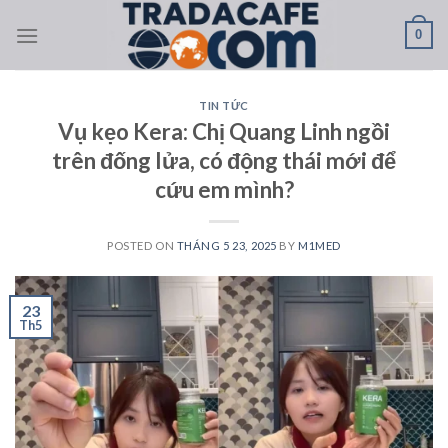
Skip
0
to
content
TIN TỨC
Vụ kẹo Kera: Chị Quang Linh ngồi
trên đống lửa, có động thái mới để
cứu em mình?
POSTED ON
THÁNG 5 23, 2025
BY
M1MED
23
Th5