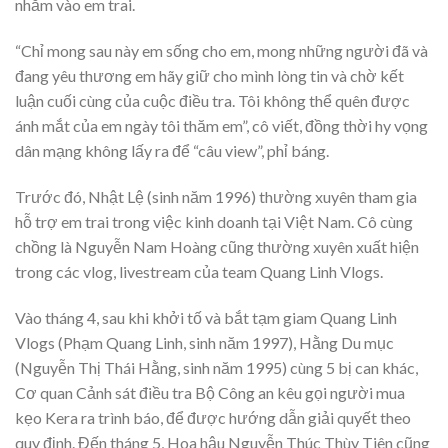
nhắm vào em trai.
“Chỉ mong sau này em sống cho em, mong những người đã và
đang yêu thương em hãy giữ cho mình lòng tin và chờ kết
luận cuối cùng của cuộc điều tra. Tôi không thể quên được
ánh mắt của em ngày tôi thăm em”, cô viết, đồng thời hy vọng
dân mạng không lấy ra để “câu view”, phỉ báng.
Trước đó, Nhật Lệ (sinh năm 1996) thường xuyên tham gia
hỗ trợ em trai trong việc kinh doanh tại Việt Nam. Cô cùng
chồng là Nguyễn Nam Hoàng cũng thường xuyên xuất hiện
trong các vlog, livestream của team Quang Linh Vlogs.
Vào tháng 4, sau khi khởi tố và bắt tạm giam Quang Linh
Vlogs (Phạm Quang Linh, sinh năm 1997), Hằng Du mục
(Nguyễn Thị Thái Hằng, sinh năm 1995) cùng 5 bị can khác,
Cơ quan Cảnh sát điều tra Bộ Công an kêu gọi người mua
kẹo Kera ra trình báo, để được hướng dẫn giải quyết theo
quy định. Đến tháng 5, Hoa hậu Nguyễn Thúc Thùy Tiên cũng