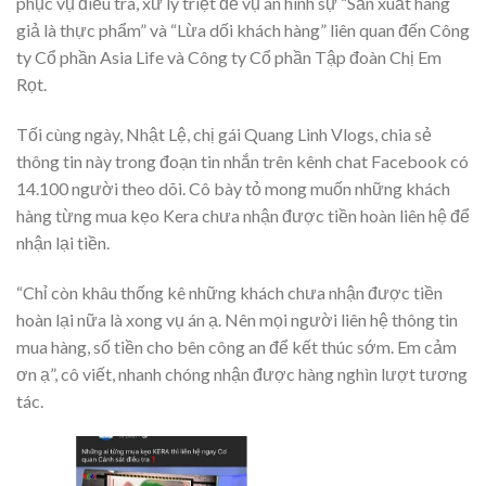
phục vụ điều tra, xử lý triệt để vụ án hình sự “Sản xuất hàng
giả là thực phẩm” và “Lừa dối khách hàng” liên quan đến Công
ty Cổ phần Asia Life và Công ty Cổ phần Tập đoàn Chị Em
Rọt.
Tối cùng ngày, Nhật Lệ, chị gái Quang Linh Vlogs, chia sẻ
thông tin này trong đoạn tin nhắn trên kênh chat Facebook có
14.100 người theo dõi. Cô bày tỏ mong muốn những khách
hàng từng mua kẹo Kera chưa nhận được tiền hoàn liên hệ để
nhận lại tiền.
“Chỉ còn khâu thống kê những khách chưa nhận được tiền
hoàn lại nữa là xong vụ án ạ. Nên mọi người liên hệ thông tin
mua hàng, số tiền cho bên công an để kết thúc sớm. Em cảm
ơn ạ”, cô viết, nhanh chóng nhận được hàng nghìn lượt tương
tác.