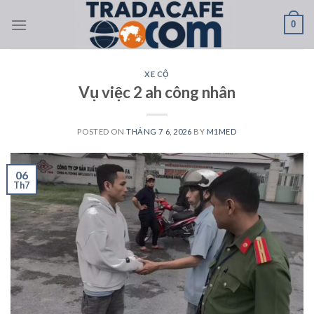
Skip
0
to
content
XE CỘ
Vụ việc 2 ah công nhân
POSTED ON
THÁNG 7 6, 2026
BY
M1MED
06
Th7