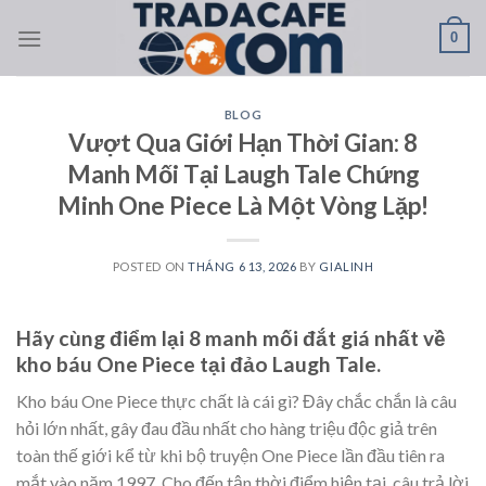
Skip
0
to
content
BLOG
Vượt Qua Giới Hạn Thời Gian: 8
Manh Mối Tại Laugh Tale Chứng
Minh One Piece Là Một Vòng Lặp!
POSTED ON
THÁNG 6 13, 2026
BY
GIALINH
Hãy cùng điểm lại 8 manh mối đắt giá nhất về
kho báu One Piece tại đảo Laugh Tale.
Kho báu One Piece thực chất là cái gì? Đây chắc chắn là câu
hỏi lớn nhất, gây đau đầu nhất cho hàng triệu độc giả trên
toàn thế giới kể từ khi bộ truyện One Piece lần đầu tiên ra
mắt vào năm 1997. Cho đến tận thời điểm hiện tại, câu trả lời