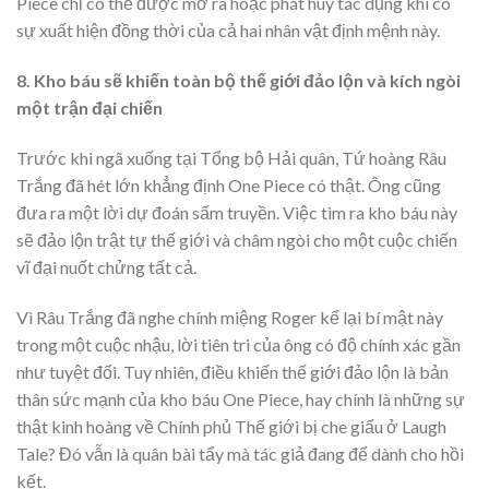
Piece chỉ có thể được mở ra hoặc phát huy tác dụng khi có
sự xuất hiện đồng thời của cả hai nhân vật định mệnh này.
8. Kho báu sẽ khiến toàn bộ thế giới đảo lộn và kích ngòi
một trận đại chiến
Trước khi ngã xuống tại Tổng bộ Hải quân, Tứ hoàng Râu
Trắng đã hét lớn khẳng định One Piece có thật. Ông cũng
đưa ra một lời dự đoán sấm truyền. Việc tìm ra kho báu này
sẽ đảo lộn trật tự thế giới và châm ngòi cho một cuộc chiến
vĩ đại nuốt chửng tất cả.
Vì Râu Trắng đã nghe chính miệng Roger kể lại bí mật này
trong một cuộc nhậu, lời tiên tri của ông có độ chính xác gần
như tuyệt đối. Tuy nhiên, điều khiến thế giới đảo lộn là bản
thân sức mạnh của kho báu One Piece, hay chính là những sự
thật kinh hoàng về Chính phủ Thế giới bị che giấu ở Laugh
Tale? Đó vẫn là quân bài tẩy mà tác giả đang để dành cho hồi
kết.