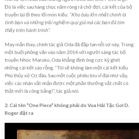
Đó là việc sau hàng chục năm ròng rã chờ đợi, cái kết của bộ
truyện lại đi theo lối mòn kiểu:
“Kho báu lớn nhất chính là
tình bạn và những trải nghiệm quý giá mà các bạn đã tìm
thấy trên hành trình”.
May mắn thay, chính tác giả Oda đã đập tan nỗi sợ này. Trong
một buổi phỏng vấn vào năm 2014 với người sáng tác bộ
truyện Nhóc Maruko, Oda khẳng định ông cực kỳ ghét
những cái kết sáo rỗng. “Tôi sẽ không làm một cái kết kiểu
Phù thủy xứ Oz đâu. Sau một cuộc phiêu lưu vĩ đại như vậy,
việc các nhân vật nhận được một phần thưởng vật chất có
thật mới là công bằng!”, tác giả nói.
2. Cái tên “One Piece” không phải do Vua Hải Tặc Gol D.
Roger đặt ra