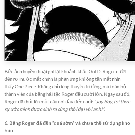
Bức ảnh huyền thoại ghi lại khoảnh khắc Gol D. Roger cười
đến rơi nước mắt chính là phản ứng khi ông tận mắt nhìn
thấy One Piece. Không chỉ riêng thuyền trưởng, mà toàn bộ
thành viên của băng hải tặc Roger đều cười lớn. Ngay sau đó,
Roger đã thốt lên một câu nói đầy tiếc nuối:
“Joy Boy, tôi thực
sự ước mình được sinh ra cùng thời đại với anh!”.
6. Băng Roger đã đến “quá sớm” và chưa thể sử dụng kho
báu