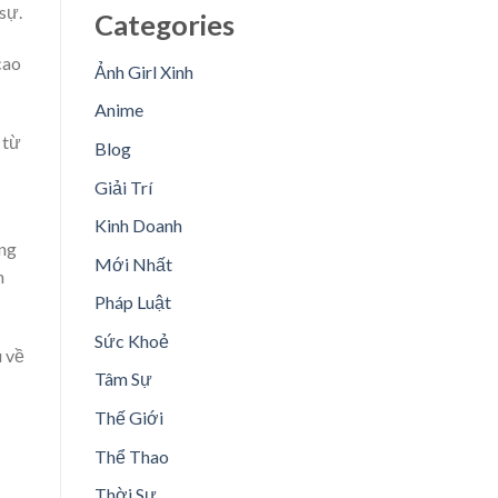
sự.
Categories
cao
Ảnh Girl Xinh
Anime
 từ
Blog
Giải Trí
Kinh Doanh
àng
Mới Nhất
n
Pháp Luật
Sức Khoẻ
u về
Tâm Sự
Thế Giới
Thể Thao
Thời Sự