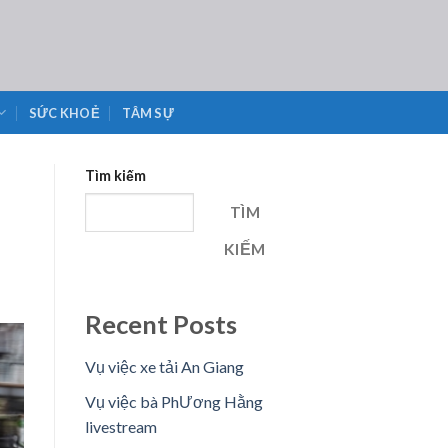
SỨC KHOẺ
TÂM SỰ
Tìm kiếm
TÌM
KIẾM
Recent Posts
Vụ việc xe tải An Giang
Vụ việc bà PhƯơng Hằng
livestream