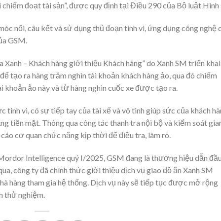
 chiếm đoạt tài sản”, được quy định tại Điều 290 của Bộ luật Hình 
móc nối, câu kết và sử dụng thủ đoạn tinh vi, ứng dụng công nghệ 
của GSM.
 Xanh – Khách hàng giới thiệu Khách hàng” do Xanh SM triển khai
ể tạo ra hàng trăm nghìn tài khoản khách hàng ảo, qua đó chiếm
i khoản ảo này và từ hàng nghìn cuốc xe được tạo ra.
tinh vi, có sự tiếp tay của tài xế và vô tình giúp sức của khách h
g tiền mặt. Thông qua công tác thanh tra nội bộ và kiểm soát gia
cáo cơ quan chức năng kịp thời để điều tra, làm rõ.
 Mordor Intelligence quý I/2025, GSM đang là thương hiệu dẫn đầ
qua, công ty đã chính thức giới thiệu dịch vụ giao đồ ăn Xanh SM
hà hàng tham gia hệ thống. Dịch vụ này sẽ tiếp tục được mở rộng
h thử nghiệm.