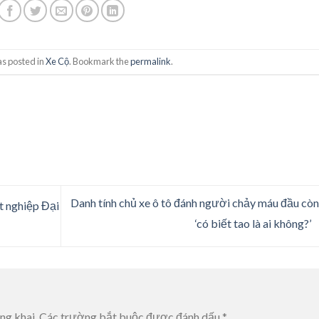
as posted in
Xe Cộ
. Bookmark the
permalink
.
Danh tính chủ xe ô tô đánh người chảy máu đầu còn
ốt nghiệp Đại
‘có biết tao là ai không?’
ng khai.
Các trường bắt buộc được đánh dấu
*