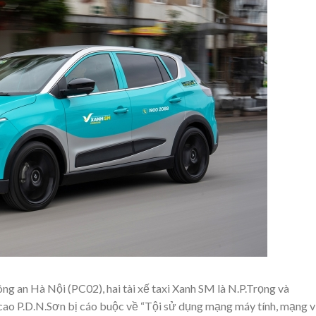
ng an Hà Nội (PC02), hai tài xế taxi Xanh SM là N.P.Trọng và
cao P.D.N.Sơn bị cáo buộc về “Tội sử dụng mạng máy tính, mạng v