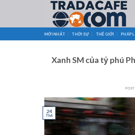
Skip
to
content
MỚI NHẤT
THỜI SỰ
THẾ GIỚI
PHÁP 
Xanh SM của tỷ phú Ph
POST
24
Th6