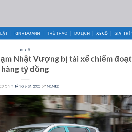
LUẬT
KINH DOANH
THỂ THAO
DU LỊCH
XE CỘ
GIẢI TRÍ
XE CỘ
ạm Nhật Vượng bị tài xế chiếm đoạt
hàng tỷ đồng
ED ON
THÁNG 6 24, 2025
BY
M1MED