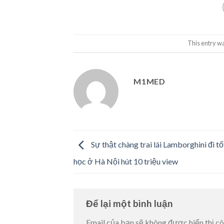
This entry w
M1MED
Sự thật chàng trai lái Lamborghini đi t
học ở Hà Nội hút 10 triệu view
Để lại một bình luận
Email của bạn sẽ không được hiển thị cô