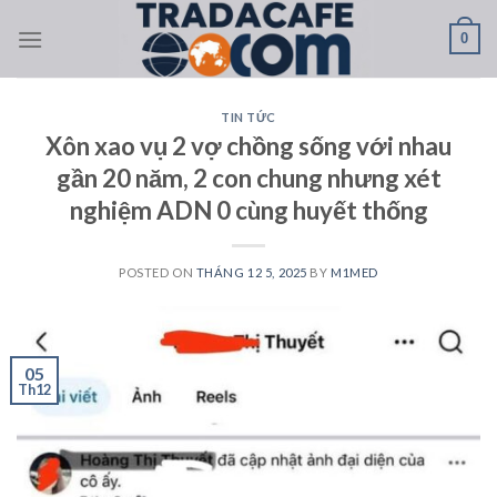
Skip
0
to
content
TIN TỨC
Xôn xao vụ 2 vợ chồng sống với nhau
gần 20 năm, 2 con chung nhưng xét
nghiệm ADN 0 cùng huyết thống
POSTED ON
THÁNG 12 5, 2025
BY
M1MED
05
Th12