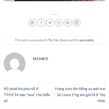
This entry was posted in
Tin Tức
. Bookmark the
permalink
.
M1MED
Xử phạt hai phụ nữ ở
Hàng xóm lên tiếng vụ anh trai
TP.HCM dán “bùa” che biển
lái Lexus t*ng em gái t4 ở Tây
số
Ninh