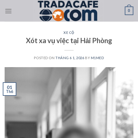
Skip
0
to
content
XE CỘ
Xót xa vụ việc tại Hải Phòng
POSTED ON
THÁNG 6 1, 2026
BY
M1MED
01
Th6